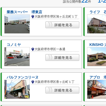
22
1-2
該当公開件数
件
業務スーパー 堺東店
ライフ 
大阪府堺市堺区旭ヶ丘北町１丁
コノミヤ
KINSHO
大阪府堺市堺区一条通
パルファンコリーヌ
アプロ 
大阪府堺市堺区香ヶ丘町１丁