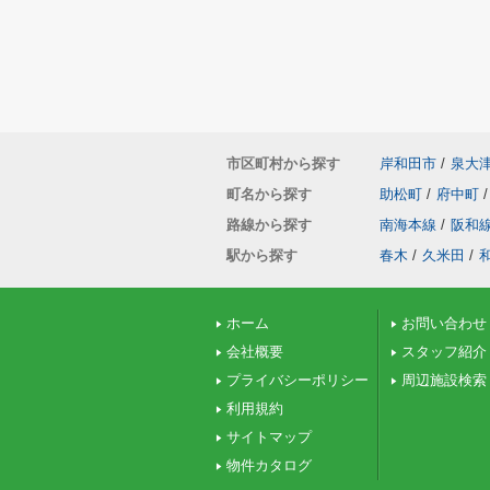
市区町村から探す
岸和田市
/
泉大
町名から探す
助松町
/
府中町
/
路線から探す
南海本線
/
阪和
駅から探す
春木
/
久米田
/
ホーム
お問い合わせ
会社概要
スタッフ紹介
プライバシーポリシー
周辺施設検索
利用規約
サイトマップ
物件カタログ