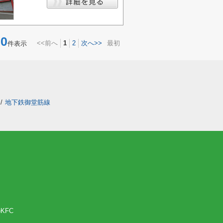
0
<<前へ
1
2
次へ>>
最初
件表示
/
地下鉄御堂筋線
KFC