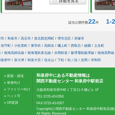
22
1-2
該当公開件数
件
津市
/
和泉市
/
高石市
/
泉北郡忠岡町
/
堺市北区
/
貝塚市
加守町
/
小松里町
/
東羽衣
/
高師浜
/
磯上町
/
西取石
/
綾園
/
土生町
線
/
南海高師浜線
/
南海電鉄泉北線
/
水間鉄道
/
阪堺電軌阪堺線
/
南海高野線
和泉府中
/
泉大津
/
和泉大宮
/
信太山
/
下松
/
松ノ浜
/
忠岡
/
岸和田
和泉府中にある不動産情報は
新築・築浅
関西不動産センター 和泉府中駅前店
単身向け
ファミリー向け
大阪府和泉市府中町１丁目11-3 橘ビル 1F
ペット可
TEL:0725-43-0350
UR賃貸
FAX:0725-43-0357
Copyright(c) 関西不動産センター 和泉府中駅前店(株)
All Rights Reserved.