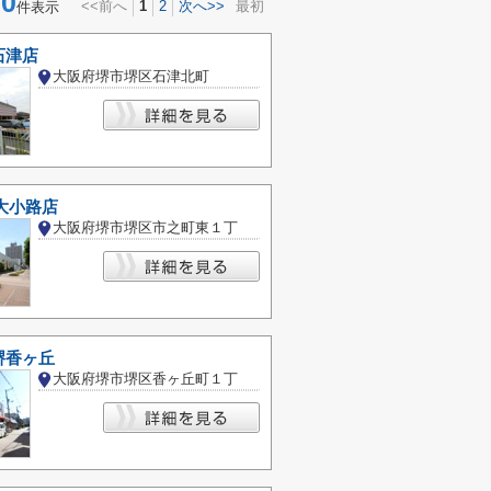
0
<<前へ
1
2
次へ>>
最初
件表示
石津店
大阪府堺市堺区石津北町
 大小路店
大阪府堺市堺区市之町東１丁
堺香ヶ丘
大阪府堺市堺区香ヶ丘町１丁