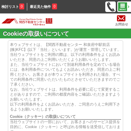
0
0
検討リスト
最近見た物件
お問合せ
Cookieの取扱いについて
本ウェブサイトは、【関西不動産センター 和泉府中駅前店
(株)KFC】(以下「当社」といいます。)が運営・管理しています。
当社ウェブサイトをご利用の際は、以下の利用条件をよくお読み
いただき、同意の上ご利用いただくようお願いいたします。
また、当社ウェブサイトにおいて別途利用条件を定めている場合
には、各利用条件についてもよくお読みいただき、同意の上ご利
用ください。お客さまが本ウェブサイトを利用された場合、すべ
ての利用条件に同意いただいたものとさせていただきますのでご
了承ください。
なお、当社ウェブサイトは、利用条件を必要に応じて変更するこ
とがありますので、ご利用の都度内容をご確認いただきますよう
お願いいたします。
以下の利用条件をよくお読みいただき、ご同意のうえご利用下さ
るようお願いいたします。
Cookie（クッキー）の取扱いについて
当社ウェブサイトの一部において、お客さまへのサービス提供を
目的に、Cookie（クッキー）と呼ばれる情報を送受信しておりま