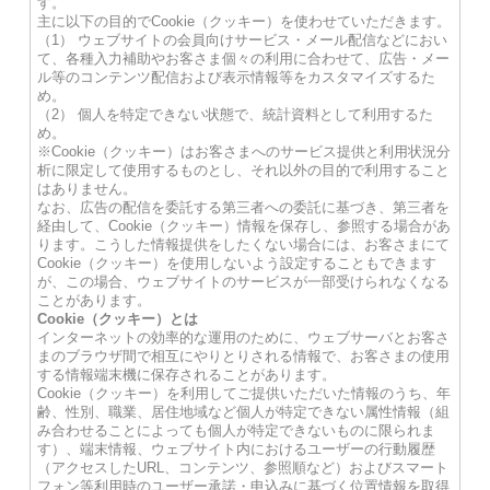
す。
主に以下の目的でCookie（クッキー）を使わせていただきます。
（1） ウェブサイトの会員向けサービス・メール配信などにおい
て、各種入力補助やお客さま個々の利用に合わせて、広告・メー
ル等のコンテンツ配信および表示情報等をカスタマイズするた
め。
（2） 個人を特定できない状態で、統計資料として利用するた
め。
※Cookie（クッキー）はお客さまへのサービス提供と利用状況分
析に限定して使用するものとし、それ以外の目的で利用すること
はありません。
なお、広告の配信を委託する第三者への委託に基づき、第三者を
経由して、Cookie（クッキー）情報を保存し、参照する場合があ
ります。こうした情報提供をしたくない場合には、お客さまにて
Cookie（クッキー）を使用しないよう設定することもできます
が、この場合、ウェブサイトのサービスが一部受けられなくなる
ことがあります。
Cookie（クッキー）とは
インターネットの効率的な運用のために、ウェブサーバとお客さ
まのブラウザ間で相互にやりとりされる情報で、お客さまの使用
する情報端末機に保存されることがあります。
Cookie（クッキー）を利用してご提供いただいた情報のうち、年
齢、性別、職業、居住地域など個人が特定できない属性情報（組
み合わせることによっても個人が特定できないものに限られま
す）、端末情報、ウェブサイト内におけるユーザーの行動履歴
（アクセスしたURL、コンテンツ、参照順など）およびスマート
フォン等利用時のユーザー承諾・申込みに基づく位置情報を取得