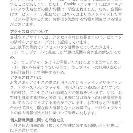
することがあります。ただし、Cookie（クッキー）にはメールア
ドレスや氏名などの個人情報は一切含まれません。なお、会員向
けサービス・メール配信などにおいてはよりカスタマイズしたサ
ービスを提供するため、お客様を識別する情報と関連づける場合
がございます。
アクセスログについて
当社ウェブサイトでは、アクセスされたお客さまのコンピュータ
の情報をアクセスログとして記録しています。
主に以下の目的でアクセスログを使用させていただきます。
（1） ウェブサーバで発生した問題の原因を突き止め解決するた
め。
（2） ウェブサイトをよりご満足いただけるよう改良するため。
（3） 個人を特定できない状態で、ウェブサイトの利用状況など
を統計資料として利用するため。
アクセスログとは
お客さまがアクセスの際に利用されているドメイン名やIPアドレ
ス、アクセスされたファイル、使用されているOSおよびブラウ
ザの種類、アクセスされた時間などの情報をいいます。なお、お
客様を識別する情報と関連づける際には以前からの行動履歴等を
用いてカスタマイズする場合がございます。お客様などの情報と
合わせて識別可能な個人情報となった段階では、当社ウェブサイ
トの個人情報保護方針に基づいて管理いたします。
個人情報保護に関する問合せ先
当社の個人情報の取り扱い及び管理に関するお問い合わせ先は、
以下の通りです。