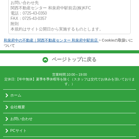
お問い合わせ先
関西不動産センター 和泉府中駅前店(株)KFC
電話：0725-43-0350
FAX：0725-43-0357
附則
本規約はサイト公開日から実施するものとします。
和泉府中の不動産｜関西不動産センター 和泉府中駅前店
>
Cookieの取扱いに
ついて
ページトップに戻る
営業時間:10:00～19:00
定休日:【年中無休】夏季冬季休暇等を除く（スタッフは交代でお休みを頂いておりま
す。）
ホーム
会社概要
お問い合わせ
PCサイト