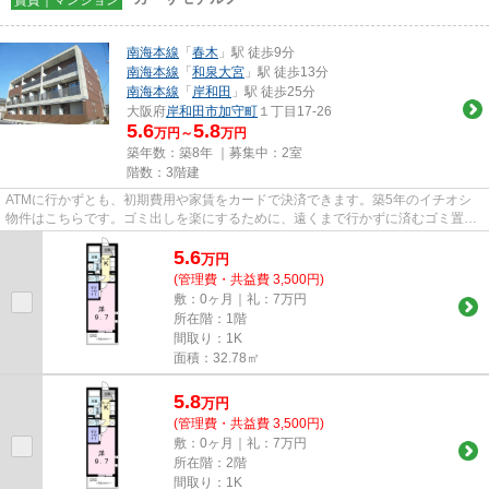
南海本線
「
春木
」駅 徒歩9分
南海本線
「
和泉大宮
」駅 徒歩13分
南海本線
「
岸和田
」駅 徒歩25分
大阪府
岸和田市
加守町
１丁目17-26
5.6
5.8
万円～
万円
築年数：築8年 ｜募集中：
2室
階数：3階建
ATMに行かずとも、初期費用や家賃をカードで決済できます。築5年のイチオシ
物件はこちらです。ゴミ出しを楽にするために、遠くまで行かずに済むゴミ置き
場を共用部に付けています。新...
5.6
万
円
(管理費・共益費 3,500円)
敷：0ヶ月｜礼：7万円
所在階：1階
間取り：1K
面積：32.78㎡
5.8
万
円
(管理費・共益費 3,500円)
敷：0ヶ月｜礼：7万円
所在階：2階
間取り：1K