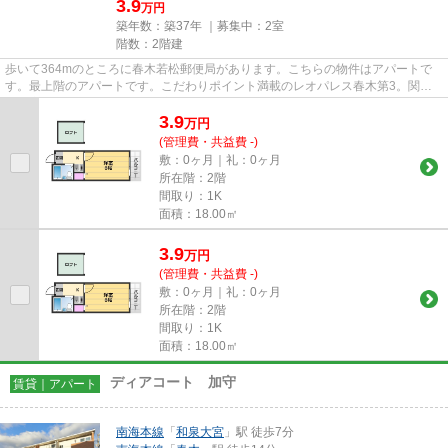
3.9
万円
築年数：築37年 ｜募集中：
2室
階数：2階建
歩いて364mのところに春木若松郵便局があります。こちらの物件はアパートで
す。最上階のアパートです。こだわりポイント満載のレオパレス春木第3。関西
不動産センターには、岸和田市エ...
3.9
万
円
(管理費・共益費 -)
敷：0ヶ月｜礼：0ヶ月
所在階：2階
間取り：1K
面積：18.00㎡
3.9
万
円
(管理費・共益費 -)
敷：0ヶ月｜礼：0ヶ月
所在階：2階
間取り：1K
面積：18.00㎡
ディアコート 加守
賃貸｜アパート
南海本線
「
和泉大宮
」駅 徒歩7分