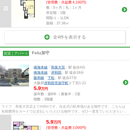
(管理費・共益費 4,100円)
敷：0ヶ月｜礼：1ヶ月
所在階：1階
間取り：1LDK
面積：37.38㎡
全4件を表示する
Feliz加守
賃貸｜アパート
南海本線
「
和泉大宮
」駅 徒歩4分
南海本線
「
岸和田
」駅 徒歩18分
阪和線
「
下松
」駅 徒歩27分
大阪府
岸和田市
加守町
２丁目1-21
5.9
万円
築年数：築8年 ｜募集中：
2室
階数：3階建
ライフ 和泉大宮店まで448mです。自走式の駐車場がある物件です。こちらは
初期費用をカードでお支払いいただける物件です。ぜひ一度見ていただきたい、
「Feliz加守」です。地域によっ...
5.9
万
円
(管理費・共益費 3,000円)