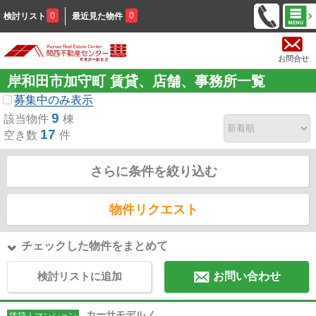
0
0
検討リスト
最近見た物件
お問合せ
岸和田市加守町 賃貸、店舗、事務所一覧
募集中のみ表示
9
該当物件
棟
17
空き数
件
さらに条件を絞り込む
物件リクエスト
チェックした物件をまとめて
検討リストに追加
お問い合わせ
カーサモデルノ
賃貸｜マンション