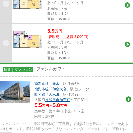
敷：0ヶ月｜礼：1ヶ月
所在階：2階
間取り：1DK
面積：35.00㎡
5.9
万
円
(管理費・共益費 3,000円)
敷：0ヶ月｜礼：1ヶ月
所在階：3階
間取り：1DK
面積：35.00㎡
ファシルカワト
賃貸｜マンション
南海本線
「
春木
」駅 徒歩8分
南海本線
「
和泉大宮
」駅 徒歩19分
阪和線
「
久米田
」駅 徒歩22分
大阪府
岸和田市
加守町
４丁目32-1
5.5
5.8
万円～
万円
築年数：築20年 ｜募集中：
2室
階数：3階建
ファミリーマート 岸和田荒木町二丁目店まで徒歩7分と近場にコンビニがある
のもポイント。防犯対策もバッチリなマンションタイプの物件です。通勤やお出