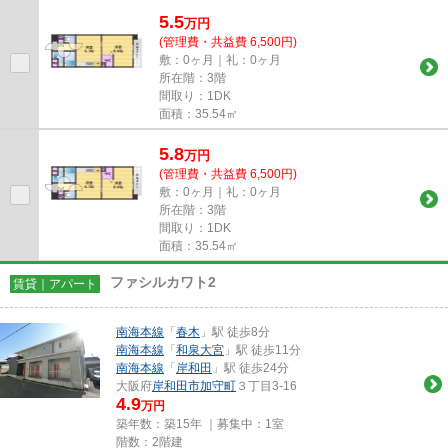
かけに便利な、徒歩8分に駅の...
5.5
万
円
(管理費・共益費 6,500円)
敷：0ヶ月｜礼：0ヶ月
所在階：3階
間取り：1DK
面積：35.54㎡
5.8
万
円
(管理費・共益費 6,500円)
敷：0ヶ月｜礼：0ヶ月
所在階：3階
間取り：1DK
面積：35.54㎡
ファシルカワト2
賃貸｜アパート
南海本線
「
春木
」駅 徒歩8分
南海本線
「
和泉大宮
」駅 徒歩11分
南海本線
「
岸和田
」駅 徒歩24分
大阪府
岸和田市
加守町
３丁目3-16
4.9
万円
築年数：築15年 ｜募集中：
1室
階数：2階建