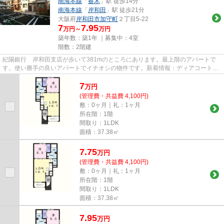
南海本線
「
春木
」駅 徒歩14分
南海本線
「
岸和田
」駅 徒歩21分
大阪府
岸和田市
加守町
２丁目5-22
7
7.95
万円～
万円
築年数：築1年 ｜募集中：
4室
階数：2階建
紀陽銀行 岸和田支店が歩いて381mのところにあります。最上階のアパートで
す。使い勝手の良いアパートでイチオシの物件です。新着情報：ディアコート
加守の空室情報ならコチラ。よ...
7
万
円
(管理費・共益費 4,100円)
敷：0ヶ月｜礼：1ヶ月
所在階：1階
間取り：1LDK
面積：37.38㎡
7.75
万
円
(管理費・共益費 4,100円)
敷：0ヶ月｜礼：1ヶ月
所在階：1階
間取り：1LDK
面積：37.38㎡
7.95
万
円