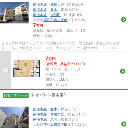
南海本線
「
和泉大宮
」駅 徒歩5分
南海本線
「
春木
」駅 徒歩15分
南海本線
「
岸和田
」駅 徒歩19分
大阪府
岸和田市
加守町
２丁目5-26
7
万円
築年数：築1年未満 ｜募集中：
1室
階数：3階建
こちらの物件はコンビニまでの距離が497mです。眺望良好で景色が楽しめま
す。こちらの物件はアパートです。気になるイチオシ物件情報：「ジーメゾン和
泉大宮ソル」。関西不動産センタ...
7
万
円
(管理費・共益費 5,000円)
敷：0ヶ月｜礼：0ヶ月
所在階：2階
間取り：1LDK
面積：34.65㎡
レオパレス春木第3
賃貸｜アパート
南海本線
「
春木
」駅 徒歩8分
南海本線
「
和泉大宮
」駅 徒歩16分
南海本線
「
忠岡
」駅 徒歩24分
大阪府
岸和田市
加守町
３丁目13-14