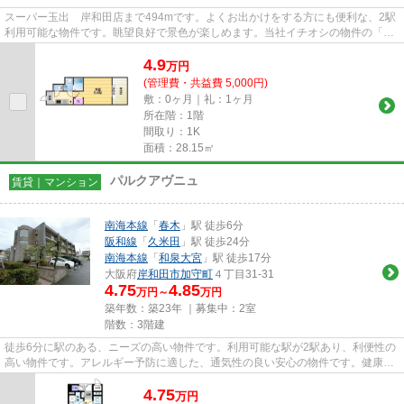
スーパー玉出 岸和田店まで494mです。よくお出かけをする方にも便利な、2駅
利用可能な物件です。眺望良好で景色が楽しめます。当社イチオシの物件の「フ
ァシルカワト2」。ぜひ一度ご...
4.9
万
円
(管理費・共益費 5,000円)
敷：0ヶ月｜礼：1ヶ月
所在階：1階
間取り：1K
面積：28.15㎡
パルクアヴニュ
賃貸｜マンション
南海本線
「
春木
」駅 徒歩6分
阪和線
「
久米田
」駅 徒歩24分
南海本線
「
和泉大宮
」駅 徒歩17分
大阪府
岸和田市
加守町
４丁目31-31
4.75
4.85
万円～
万円
築年数：築23年 ｜募集中：
2室
階数：3階建
徒歩6分に駅のある、ニーズの高い物件です。利用可能な駅が2駅あり、利便性の
高い物件です。アレルギー予防に適した、通気性の良い安心の物件です。健康な
体は新鮮な空気を吸うところ...
4.75
万
円