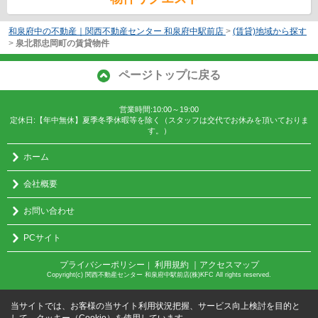
和泉府中の不動産｜関西不動産センター 和泉府中駅前店
>
(賃貸)地域から探す
>
泉北郡忠岡町の賃貸物件
ページトップに戻る
営業時間:10:00～19:00
定休日:【年中無休】夏季冬季休暇等を除く（スタッフは交代でお休みを頂いておりま
す。）
ホーム
会社概要
お問い合わせ
PCサイト
プライバシーポリシー
利用規約
｜アクセスマップ
｜
Copyright(c) 関西不動産センター 和泉府中駅前店(株)KFC All rights reserved.
当サイトでは、お客様の当サイト利用状況把握、サービス向上検討を目的と