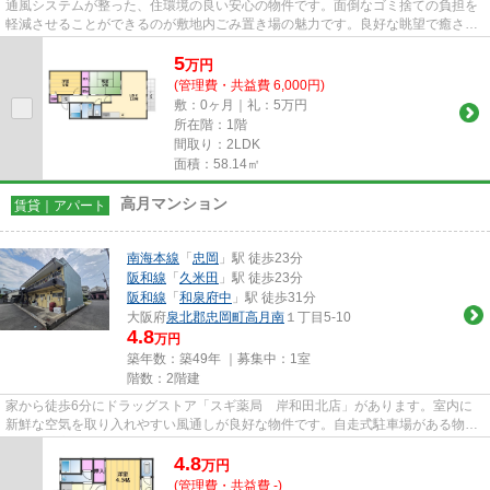
通風システムが整った、住環境の良い安心の物件です。面倒なゴミ捨ての負担を
軽減させることができるのが敷地内ごみ置き場の魅力です。良好な眺望で癒され
てみませんか。「ベルフラワ...
5
万
円
(管理費・共益費 6,000円)
敷：0ヶ月｜礼：5万円
所在階：1階
間取り：2LDK
面積：58.14㎡
高月マンション
賃貸｜アパート
南海本線
「
忠岡
」駅 徒歩23分
阪和線
「
久米田
」駅 徒歩23分
阪和線
「
和泉府中
」駅 徒歩31分
大阪府
泉北郡忠岡町
高月南
１丁目5-10
4.8
万円
築年数：築49年 ｜募集中：
1室
階数：2階建
家から徒歩6分にドラッグストア「スギ薬局 岸和田北店」があります。室内に
新鮮な空気を取り入れやすい風通しが良好な物件です。自走式駐車場がある物件
です。「高月マンション」のこ...
4.8
万
円
(管理費・共益費 -)