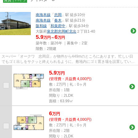
南海本線
「
忠岡
」駅 徒歩10分
南海本線
「
春木
」駅 徒歩21分
阪和線
「
和泉府中
」駅 徒歩34分
大阪府
泉北郡忠岡町
北出
２丁目1-40
5.9
6
万円～
万円
築年数：築26年 ｜募集中：
2室
階数：2階建
スーパー「オークワ 忠岡店」が物件から449mのところにあります。忙しい日
でもゴミ出しをサクッと終えられるように、敷地内にゴミ置き場を設置していま
す。通風良好で常に新鮮な空気...
5.9
万
円
(管理費・共益費 4,000円)
敷：2万円｜礼：0ヶ月
所在階：1階
間取り：2LDK
面積：63.99㎡
6
万
円
(管理費・共益費 4,000円)
敷：2万円｜礼：0ヶ月
所在階：2階
間取り：2LDK