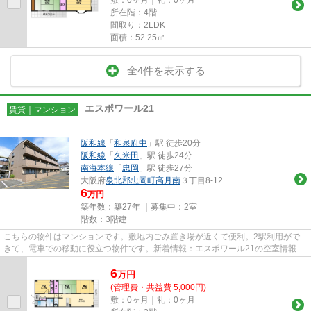
所在階：4階
間取り：2LDK
面積：52.25㎡
全4件を表示する
エスポワール21
賃貸｜マンション
阪和線
「
和泉府中
」駅 徒歩20分
阪和線
「
久米田
」駅 徒歩24分
南海本線
「
忠岡
」駅 徒歩27分
大阪府
泉北郡忠岡町
高月南
３丁目8-12
6
万円
築年数：築27年 ｜募集中：
2室
階数：3階建
こちらの物件はマンションです。敷地内ごみ置き場が近くて便利。2駅利用がで
きて、電車での移動に役立つ物件です。新着情報：エスポワール21の空室情報な
らコチラ。より詳しい情報や内...
6
万
円
(管理費・共益費 5,000円)
敷：0ヶ月｜礼：0ヶ月