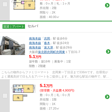
敷：0ヶ月｜礼：1ヶ月
所在階：2階
間取り：2K
面積：40.00㎡
セルバ
賃貸｜アパート
南海本線
「
忠岡
」駅 徒歩6分
南海本線
「
春木
」駅 徒歩24分
南海本線
「
泉大津
」駅 徒歩29分
大阪府
泉北郡忠岡町
忠岡東
１丁目31-7
5.1
万円
築年数：築16年 ｜募集中：
1室
階数：2階建
こちらの物件からファミリーマート 忠岡東一丁目店まで336mです。住環境が
よく通風良好で日も入るアパートをご提供します。魅力的な駅近の物件で、駅ま
で徒歩6分です。「セルバ」のこ...
5.1
万
円
(管理費・共益費 4,900円)
敷：0ヶ月｜礼：0ヶ月
所在階：1階
間取り：1K
面積：27.20㎡