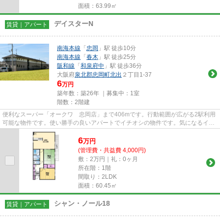
面積：63.99㎡
デイスターN
賃貸｜アパート
南海本線
「
忠岡
」駅 徒歩10分
南海本線
「
春木
」駅 徒歩25分
阪和線
「
和泉府中
」駅 徒歩36分
大阪府
泉北郡忠岡町
北出
２丁目1-37
6
万円
築年数：築26年 ｜募集中：
1室
階数：2階建
便利なスーパー「オークワ 忠岡店」まで406mです。行動範囲が広がる2駅利用
可能な物件です。使い勝手の良いアパートでイチオシの物件です。気になるイチ
オシ物件情報：「デイスターN...
6
万
円
(管理費・共益費 4,000円)
敷：2万円｜礼：0ヶ月
所在階：1階
間取り：2LDK
面積：60.45㎡
シャン・ノール18
賃貸｜アパート