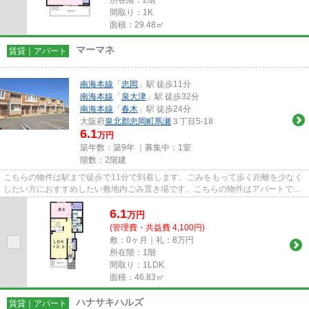
間取り：1K
面積：29.48㎡
マーマネ
賃貸｜アパート
南海本線
「
忠岡
」駅 徒歩11分
南海本線
「
泉大津
」駅 徒歩32分
南海本線
「
春木
」駅 徒歩24分
大阪府
泉北郡忠岡町
馬瀬
３丁目5-18
6.1
万円
築年数：築9年 ｜募集中：
1室
階数：2階建
こちらの物件は駅まで徒歩で11分で到着します。ごみをもって歩く距離を少なく
したい方におすすめしたい敷地内ごみ置き場です。こちらの物件はアパートで
す。気になるイチオシ物件情報...
6.1
万
円
(管理費・共益費 4,100円)
敷：0ヶ月｜礼：8万円
所在階：1階
間取り：1LDK
面積：46.83㎡
ハナサキハルズ
賃貸｜アパート