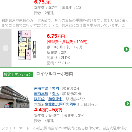
6.75
万円
築年数：築7年 ｜募集中：
1室
階数：2階建
初期費用や家賃のカード決済で、月々の支払の手間を省けます。忙しい朝に遠く
までゴミ捨てに行かずに済むように、共用部にゴミ置き場が付いています。ご紹
介するのは平成31年3月竣工・...
6.75
万
円
(管理費・共益費 4,100円)
敷：0ヶ月｜礼：1ヶ月
所在階：2階
間取り：2LDK
面積：56.81㎡
ロイヤルコーポ忠岡
賃貸｜マンション
南海本線
「
忠岡
」駅 徒歩2分
南海本線
「
春木
」駅 徒歩21分
阪和線
「
和泉府中
」駅 徒歩45分
大阪府
泉北郡忠岡町
忠岡中
１丁目11-25
4.4
5
万円～
万円
築年数：築40年 ｜募集中：
3室
階数：4階建
ファミリーマート 小浦忠岡南店が253m以内にある物件です。自走式駐車場が