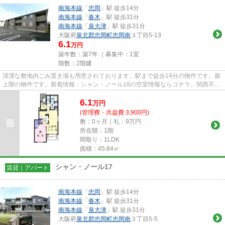
南海本線
「
忠岡
」駅 徒歩14分
南海本線
「
春木
」駅 徒歩31分
南海本線
「
泉大津
」駅 徒歩31分
大阪府
泉北郡忠岡町
忠岡南
３丁目5-13
6.1
万円
築年数：築7年 ｜募集中：
1室
階数：2階建
清潔な敷地内ごみ置き場も用意されております。駅まで徒歩14分の物件です。最
上階の物件です。新着情報：シャン・ノール18の空室情報ならコチラ。関西不動
産センターには、泉北郡忠岡...
6.1
万
円
(管理費・共益費 3,900円)
敷：0ヶ月｜礼：9万円
所在階：1階
間取り：1LDK
面積：45.84㎡
シャン・ノール17
賃貸｜アパート
南海本線
「
忠岡
」駅 徒歩14分
南海本線
「
春木
」駅 徒歩31分
南海本線
「
泉大津
」駅 徒歩31分
大阪府
泉北郡忠岡町
忠岡南
３丁目5-5