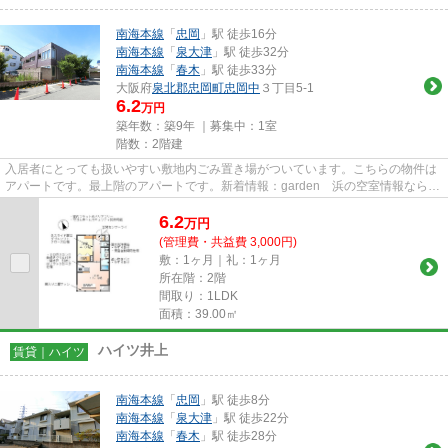
南海本線
「
忠岡
」駅 徒歩16分
南海本線
「
泉大津
」駅 徒歩32分
南海本線
「
春木
」駅 徒歩33分
大阪府
泉北郡忠岡町
忠岡中
３丁目5-1
6.2
万円
築年数：築9年 ｜募集中：
1室
階数：2階建
入居者にとっても扱いやすい敷地内ごみ置き場がついています。こちらの物件は
アパートです。最上階のアパートです。新着情報：garden 浜の空室情報ならコ
チラ。より多くの不動産情報...
6.2
万
円
(管理費・共益費 3,000円)
敷：1ヶ月｜礼：1ヶ月
所在階：2階
間取り：1LDK
面積：39.00㎡
ハイツ井上
賃貸｜ハイツ
南海本線
「
忠岡
」駅 徒歩8分
南海本線
「
泉大津
」駅 徒歩22分
南海本線
「
春木
」駅 徒歩28分