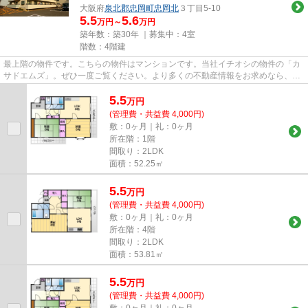
大阪府
泉北郡忠岡町
忠岡北
３丁目5-10
5.5
5.6
万円～
万円
築年数：築30年 ｜募集中：
4室
階数：4階建
最上階の物件です。こちらの物件はマンションです。当社イチオシの物件の「カ
サドエムズ」。ぜひ一度ご覧ください。より多くの不動産情報をお求めなら、ま
ずは関西不動産センターまで...
5.5
万
円
(管理費・共益費 4,000円)
敷：0ヶ月｜礼：0ヶ月
所在階：1階
間取り：2LDK
面積：52.25㎡
5.5
万
円
(管理費・共益費 4,000円)
敷：0ヶ月｜礼：0ヶ月
所在階：4階
間取り：2LDK
面積：53.81㎡
5.5
万
円
(管理費・共益費 4,000円)
敷：0ヶ月｜礼：0ヶ月