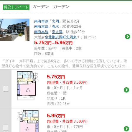
ガーデン ガーデン
賃貸｜アパート
南海本線
「
忠岡
」駅 徒歩2分
南海本線
「
春木
」駅 徒歩23分
南海本線
「
泉大津
」駅 徒歩29分
大阪府
泉北郡忠岡町
忠岡東
１丁目15-26
5.75
5.95
万円～
万円
築年数：築4年 ｜募集中：
2室
階数：3階建
「ダイキ 岸和田店」まで徒歩6分と、歩いて行ける距離に位置しています。眺
望良好な物件で魅力的です。こちらの物件、通風良好な居住環境でどなた様の健
康にも良いおすすめの物件です...
5.75
万
円
(管理費・共益費 3,500円)
敷：0ヶ月｜礼：1ヶ月
所在階：1階
間取り：1K
面積：29.48㎡
5.95
万
円
(管理費・共益費 3,500円)
敷：0ヶ月｜礼：7万円
所在階：2階