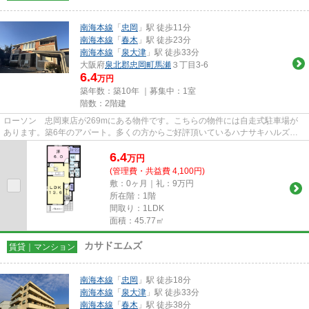
南海本線
「
忠岡
」駅 徒歩11分
南海本線
「
春木
」駅 徒歩23分
南海本線
「
泉大津
」駅 徒歩33分
大阪府
泉北郡忠岡町
馬瀬
３丁目3-6
6.4
万円
築年数：築10年 ｜募集中：
1室
階数：2階建
ローソン 忠岡東店が269mにある物件です。こちらの物件には自走式駐車場が
あります。築6年のアパート。多くの方からご好評頂いているハナサキハルズの
ご紹介です。関西不動産センター...
6.4
万
円
(管理費・共益費 4,100円)
敷：0ヶ月｜礼：9万円
所在階：1階
間取り：1LDK
面積：45.77㎡
カサドエムズ
賃貸｜マンション
南海本線
「
忠岡
」駅 徒歩18分
南海本線
「
泉大津
」駅 徒歩33分
南海本線
「
春木
」駅 徒歩38分