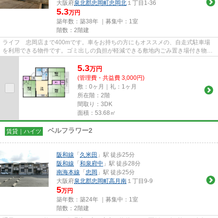
大阪府
泉北郡忠岡町
忠岡北
１丁目1-36
5.3
万円
築年数：築38年 ｜募集中：
1室
階数：2階建
ライフ 忠岡店まで400mです。車をお持ちの方にもオススメの、自走式駐車場
を利用できる物件です。ゴミ出しの負担が軽減できる敷地内ごみ置き場付き物件
です。最上階の物件です。でき...
5.3
万
円
(管理費・共益費 3,000円)
敷：0ヶ月｜礼：1ヶ月
所在階：2階
間取り：3DK
面積：53.68㎡
ベルフラワー2
賃貸｜ハイツ
阪和線
「
久米田
」駅 徒歩25分
阪和線
「
和泉府中
」駅 徒歩28分
南海本線
「
忠岡
」駅 徒歩25分
大阪府
泉北郡忠岡町
高月南
１丁目9-9
5
万円
築年数：築24年 ｜募集中：
1室
階数：2階建