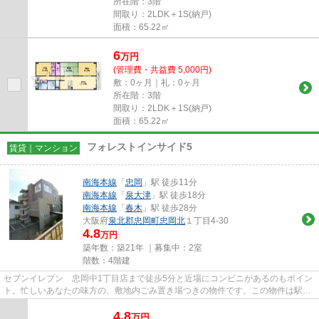
所在階：3階
間取り：2LDK＋1S(納戸)
面積：65.22㎡
6
万
円
(管理費・共益費 5,000円)
敷：0ヶ月｜礼：0ヶ月
所在階：3階
間取り：2LDK＋1S(納戸)
面積：65.22㎡
フォレストインサイド5
賃貸｜マンション
南海本線
「
忠岡
」駅 徒歩11分
南海本線
「
泉大津
」駅 徒歩18分
南海本線
「
春木
」駅 徒歩28分
大阪府
泉北郡忠岡町
忠岡北
１丁目4-30
4.8
万円
築年数：築21年 ｜募集中：
2室
階数：4階建
セブンイレブン 忠岡中1丁目店まで徒歩5分と近場にコンビニがあるのもポイン
ト。忙しいあなたの味方の、敷地内ごみ置き場つきの物件です。この物件は駅ま
で徒歩11分の立地です。「フ...
4.8
万
円