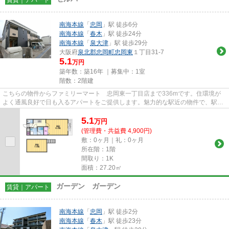
南海本線
「
忠岡
」駅 徒歩6分
南海本線
「
春木
」駅 徒歩24分
南海本線
「
泉大津
」駅 徒歩29分
大阪府
泉北郡忠岡町
忠岡東
１丁目31-7
5.1
万円
築年数：築16年 ｜募集中：
1室
階数：2階建
こちらの物件からファミリーマート 忠岡東一丁目店まで336mです。住環境が
よく通風良好で日も入るアパートをご提供します。魅力的な駅近の物件で、駅ま
で徒歩6分です。「セルバ」のこ...
5.1
万
円
(管理費・共益費 4,900円)
敷：0ヶ月｜礼：0ヶ月
所在階：1階
間取り：1K
面積：27.20㎡
ガーデン ガーデン
賃貸｜アパート
南海本線
「
忠岡
」駅 徒歩2分
南海本線
「
春木
」駅 徒歩23分