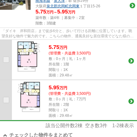
南海本線
「
泉大津
」駅 徒歩29分
大阪府
泉北郡忠岡町
忠岡東
１丁目15-26
5.75
5.95
万円～
万円
築年数：築4年 ｜募集中：
2室
階数：3階建
「ダイキ 岸和田店」まで徒歩6分と、歩いて行ける距離に位置しています。眺
望良好な物件で魅力的です。こちらの物件、通風良好な居住環境でどなた様の健
康にも良いおすすめの物件です...
5.75
万
円
(管理費・共益費 3,500円)
敷：0ヶ月｜礼：1ヶ月
所在階：1階
間取り：1K
面積：29.48㎡
5.95
万
円
(管理費・共益費 3,500円)
敷：0ヶ月｜礼：7万円
所在階：2階
間取り：1K
面積：29.48㎡
該当公開件数
2
棟 空き数
3
件
1-2
棟表示
チェックした物件をまとめて