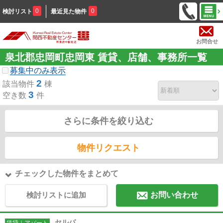
0
0
検討リスト
最近見た物件
お問合せ
泉北郡忠岡町忠岡東 賃貸、店舗、事務所一覧
募集中のみ表示
2
該当物件
棟
3
空き数
件
さらに条件を絞り込む
物件リクエスト
チェックした物件をまとめて
検討リストに追加
お問い合わせ
セルバ
賃貸｜アパート