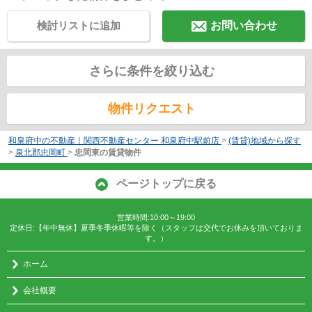
検討リストに追加
お問い合わせ
さらに条件を絞り込む
物件リクエスト
和泉府中の不動産｜関西不動産センター 和泉府中駅前店
>
(賃貸)地域から探す
>
泉北郡忠岡町
>
忠岡東の賃貸物件
ページトップに戻る
営業時間:10:00～19:00
定休日:【年中無休】夏季冬季休暇等を除く（スタッフは交代でお休みを頂いておりま
す。）
ホーム
会社概要