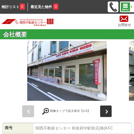
0
0
検討リスト
最近見た物件
お問合せ
会社概要
前
次
画像タップで拡大表示【
1
/3】
商号
関西不動産センター 和泉府中駅前店(株)KFC