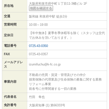
大阪府和泉市府中町１丁目11-3橘ビル 1F
所在地
地図を確認する
交通
阪和線 和泉府中駅 徒歩2分
営業時間
10:00～19:00
【年中無休】夏季冬季休暇等を除く（スタッフは交代
定休日
でお休みを頂いております。）
電話番号
0725-43-0350
FAX
0725-43-0357
メールアドレ
izumifuchu@k-fc.co.jp
ス
不動産の売買・賃貸・管理及びその仲介
損害保険の代理業及び生命保険の募集に関する業務
事業内容
リフォーム事業
前各号に付帯関連する一切の業務
代表者名
竹田 隼也
免許番号
大阪府知事 (1) 第66333号