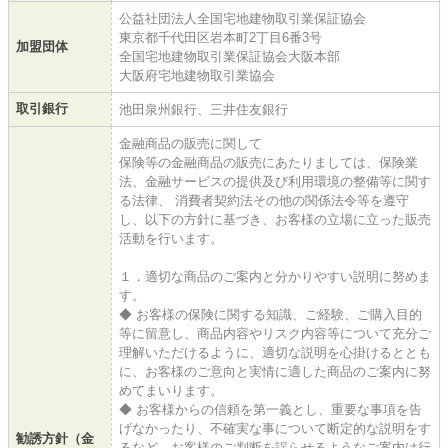
公益社団法人全国宅地建物取引業保証協会
東京都千代田区岩本町2丁目6番3号
加盟団体
全国宅地建物取引業保証協会大阪本部
大阪府宅地建物取引業協会
取引銀行
池田泉州銀行、三井住友銀行
金融商品の販売に関して
保険等の金融商品の販売にあたりましては、保険業
法、金融サービスの提供及び利用環境の整備等に関す
る法律、 消費者契約法その他の関係法令等を遵守
し、以下の方針に基づき、お客様の立場に立った販売
活動を行います。
１．適切な商品のご案内と分かりやすい説明に努めま
す。
◆ お客様の保険に関する知識、ご経験、ご購入目的
等に留意し、商品内容やリスク内容等について充分ご
理解いただけるように、適切な説明を心掛けるととも
に、お客様のご意向と実情に適した商品のご案内に努
めてまいります。
◆ お客様からの信頼を第一義とし、重要な事項を告
げなかったり、不確実な事について断定的な説明をす
勧誘方針（金
るなど、お客様のご判断を誤らせるようなご案内は行