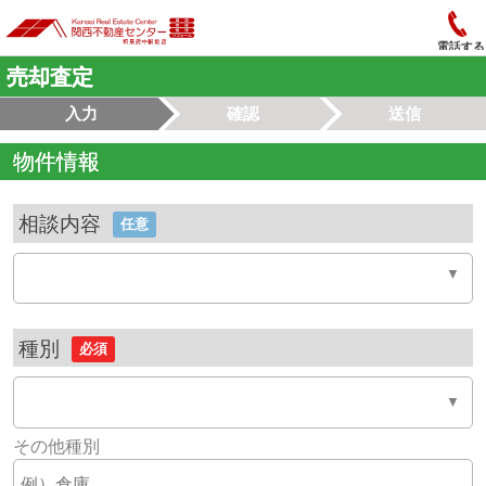
電話する
売却査定
入力
確認
送信
物件情報
相談内容
任意
種別
必須
その他種別