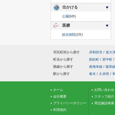
出かける
公園
(6件)
医療
総合病院
(1件)
市区町村から探す
岸和田市
/
泉大
町名から探す
助松町
/
府中町
/
路線から探す
南海本線
/
阪和
駅から探す
春木
/
久米田
/
ホーム
お問い合わせ
会社概要
スタッフ紹介
プライバシーポリシー
周辺施設検索
利用規約