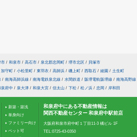
津市
/
和泉市
/
高石市
/
泉北郡忠岡町
/
堺市北区
/
貝塚市
加守町
/
小松里町
/
東羽衣
/
高師浜
/
磯上町
/
西取石
/
綾園
/
土生町
線
/
南海高師浜線
/
南海電鉄泉北線
/
水間鉄道
/
阪堺電軌阪堺線
/
南海高野線
和泉府中
/
泉大津
/
和泉大宮
/
信太山
/
下松
/
松ノ浜
/
忠岡
/
岸和田
和泉府中にある不動産情報は
新築・築浅
関西不動産センター 和泉府中駅前店
単身向け
ファミリー向け
大阪府和泉市府中町１丁目11-3 橘ビル 1F
ペット可
TEL:0725-43-0350