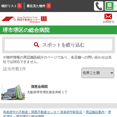
0
0
検討リスト
最近見た物件
お問合せ
堺市堺区の総合病院
スポットを絞り込む
※物件情報の周辺施設紹介のページであり、各店舗への問い合わせは当
社では対応できません。
該当件数
1
件
清恵会病院
大阪府堺市堺区南安井町１丁
-
和泉府中の不動産｜関西不動産センター 和泉府中駅前店
>
周辺施設案内
>
堺
市堺区
>
堺市堺区の総合病院