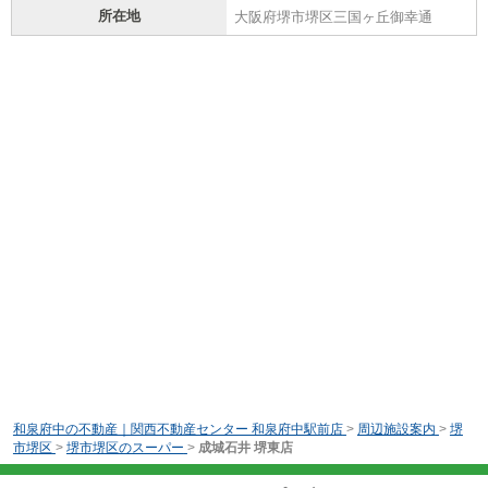
所在地
大阪府堺市堺区三国ヶ丘御幸通
和泉府中の不動産｜関西不動産センター 和泉府中駅前店
>
周辺施設案内
>
堺
市堺区
>
堺市堺区のスーパー
>
成城石井 堺東店