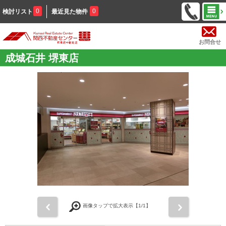
0
0
検討リスト
最近見た物件
お問合せ
成城石井 堺東店
前
次
画像タップで拡大表示【
1
/1】