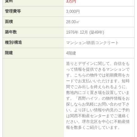
賃料
3万円
管理費等
3,000円
面積
28.00㎡
築年数
1976年 12月 (築49年)
種別/構造
マンション/鉄筋コンクリート
階建
4階建
造りとデザインに関して、自信をも
って情報を提供できるマンションで
す。こちらの物件では初期費用をカ
ードでお支払いいただけます。短時
間でごみ出しを終えられるように、
敷地内にゴミ置き場を設置していま
す。「西野ハイツ」の物件情報をお
探しならお気軽にお問い合わせ下さ
い。より詳しい情報や内見のご予約
は関西不動産センターまでご連絡く
ださい。堺市北区を中心に不動産情
報を数多くご紹介しています。