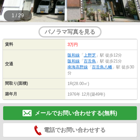
1 / 29
パノラマ写真を見る
賃料
3万円
阪和線
「
上野芝
」駅 徒歩12分
阪和線
「
百舌鳥
」駅 徒歩21分
交通
南海高野線
「
百舌鳥八幡
」駅 徒歩30
分
間取り(面積)
1R(28.00㎡)
築年月
1976年 12月(築49年)
メールでお問い合わせする(無料)
電話でお問い合わせする