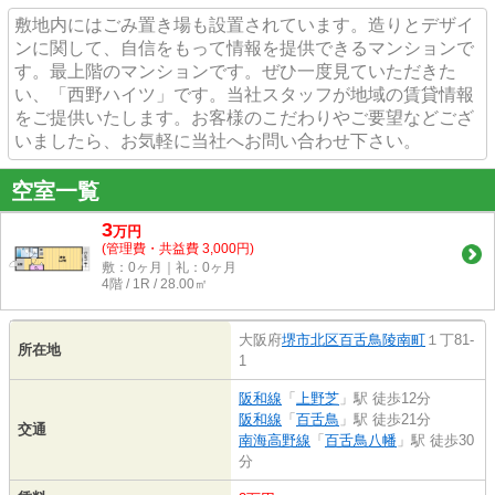
敷地内にはごみ置き場も設置されています。造りとデザイ
ンに関して、自信をもって情報を提供できるマンションで
す。最上階のマンションです。ぜひ一度見ていただきた
い、「西野ハイツ」です。当社スタッフが地域の賃貸情報
をご提供いたします。お客様のこだわりやご要望などござ
いましたら、お気軽に当社へお問い合わせ下さい。
空室一覧
3
万
円
(管理費・共益費 3,000円)
敷：0ヶ月｜礼：0ヶ月
4階 / 1R / 28.00㎡
大阪府
堺市北区
百舌鳥陵南町
１丁81-
所在地
1
阪和線
「
上野芝
」駅 徒歩12分
阪和線
「
百舌鳥
」駅 徒歩21分
交通
南海高野線
「
百舌鳥八幡
」駅 徒歩30
分