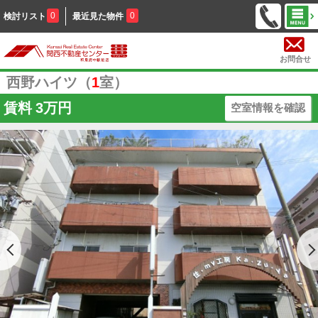
0
0
検討リスト
最近見た物件
お問合せ
西野ハイツ（
1
室）
賃料
3万円
空室情報を確認