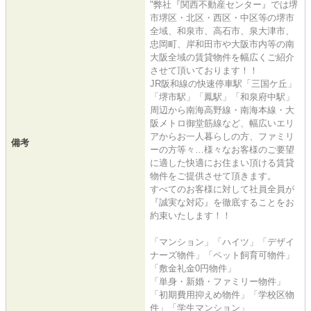
"弊社『関西不動産センター』では堺
市堺区・北区・西区・中区等の堺市
全域、和泉市、高石市、泉大津市、
忠岡町、岸和田市や大阪市内等の南
大阪全域の賃貸物件を幅広くご紹介
させて頂いております！！
JR阪和線の快速停車駅「三国ケ丘」
「堺市駅」「鳳駅」「和泉府中駅」
周辺から南海高野線・南海本線・大
阪メトロ御堂筋線など、幅広いエリ
アからお一人暮らしの方、ファミリ
備考
ーの方等々…様々なお客様のご要望
に適した快適にお住まい頂ける賃貸
物件をご提供させて頂きます。
すべてのお客様に対して社員全員が
『誠実な対応』を徹底することをお
約束いたします！！
「マンション」「ハイツ」「デザイ
ナーズ物件」「ペット飼育可物件」
「敷金礼金0円物件」
「単身・新婚・ファミリー物件」
「初期費用抑えめ物件」「学校区物
件」「学生マンション」