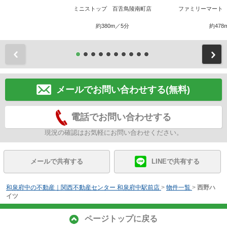
ミニストップ 百舌鳥陵南町店
ファミリーマート
約380m／5分
約478
前
メールでお問い合わせする(無料)
電話でお問い合わせする
現況の確認はお気軽にお問い合わせください。
メールで共有する
LINEで共有する
和泉府中の不動産｜関西不動産センター 和泉府中駅前店
>
物件一覧
>
西野ハ
イツ
ページトップに戻る