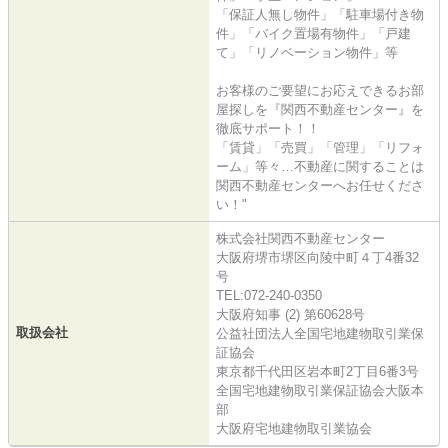
「保証人無し物件」「駐車場付き物
件」「バイク置場有物件」「戸建
て」「リノベーション物件」等
お客様のご要望にお応えできるお部
屋探しを『関西不動産センター』を
徹底サポート！！
「賃貸」「売買」「管理」「リフォ
ーム」等々…不動産に関することは
関西不動産センターへお任せくださ
い！"
株式会社関西不動産センター
大阪府堺市堺区向陵中町４丁4番32
号
TEL:072-240-0350
大阪府知事 (2) 第60628号
取扱会社
公益社団法人全国宅地建物取引業保
証協会
東京都千代田区岩本町2丁目6番3号
全国宅地建物取引業保証協会大阪本
部
大阪府宅地建物取引業協会