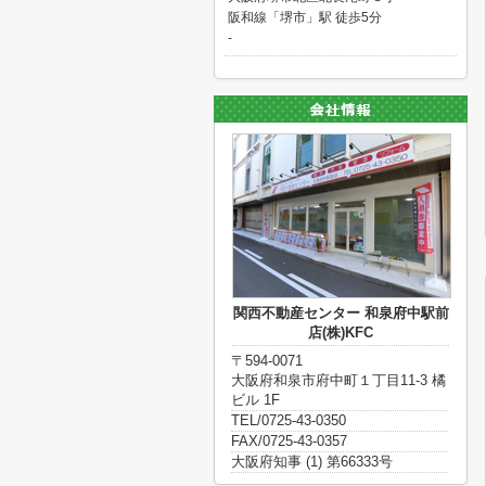
阪和線「堺市」駅 徒歩5分
-
関西不動産センター 和泉府中駅前
店(株)KFC
〒594-0071
大阪府和泉市府中町１丁目11-3 橘
ビル 1F
TEL/0725-43-0350
FAX/0725-43-0357
大阪府知事 (1) 第66333号