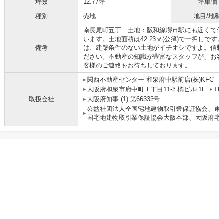
坪数
12.77坪
坪単価
種別
売地
地目/地
南長尾町五丁 土地：阪和線堺市駅にも近くて
います。土地面積は42.23㎡(公簿)で一押し
備考
は、建築条件のない土地がイチオシですよ。信
ださい。不動産の知識が豊富なスタッフが、お
客様のご連絡をお待ちしております。
関西不動産センター 和泉府中駅前店(株)KFC
大阪府和泉市府中町１丁目11-3 橘ビル 1F
T
取扱会社
大阪府知事 (1) 第66333号
公益社団法人全国宅地建物取引業保証協会、東
国宅地建物取引業保証協会大阪本部、大阪府