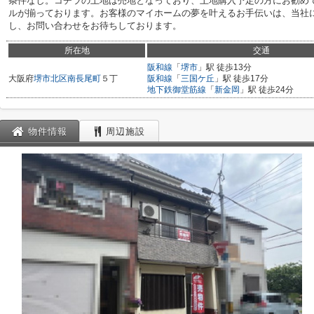
条件なし。コチラの土地は売地となっており、土地購入予定の方にお勧め
ルが揃っております。お客様のマイホームの夢を叶えるお手伝いは、当社
し、お問い合わせをお待ちしております。
所在地
交通
阪和線
「
堺市
」駅 徒歩13分
大阪府
堺市北区
南長尾町
５丁
阪和線
「
三国ケ丘
」駅 徒歩17分
地下鉄御堂筋線
「
新金岡
」駅 徒歩24分
物件情報
周辺施設