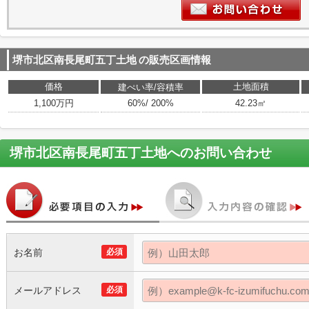
堺市北区南長尾町五丁土地
の販売区画情報
価格
土地面積
建ぺい率/容積率
1,100万円
60%/ 200%
42.23㎡
堺市北区南長尾町五丁土地
へのお問い合わせ
お名前
必須
メールアドレス
必須