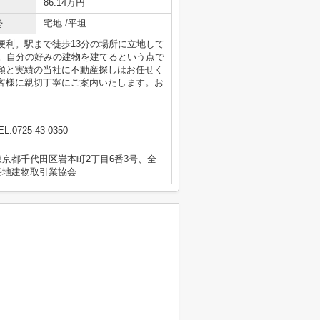
86.14万円
勢
宅地 /平坦
便利。駅まで徒歩13分の場所に立地して
です。自分の好みの建物を建てるという点で
頼と実績の当社に不動産探しはお任せく
客様に親切丁寧にご案内いたします。お
EL:0725-43-0350
京都千代田区岩本町2丁目6番3号、全
宅地建物取引業協会