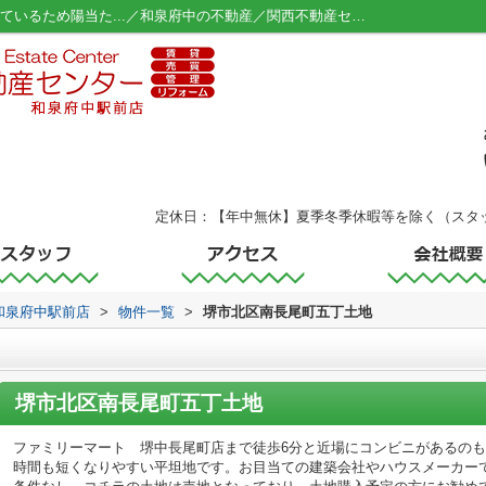
堺市北区南長尾町五丁土地 南側道路に面しているため陽当た...／和泉府中の不動産／関西不動産センター 和泉府中駅前店
定休日：【年中無休】夏季冬季休暇等を除く（スタ
和泉府中駅前店
>
物件一覧
>
堺市北区南長尾町五丁土地
堺市北区南長尾町五丁土地
ファミリーマート 堺中長尾町店まで徒歩6分と近場にコンビニがあるの
時間も短くなりやすい平坦地です。お目当ての建築会社やハウスメーカー