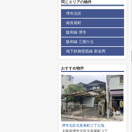
同じエリアの物件
堺市北区
南長尾町
阪和線 堺市
阪和線 三国ケ丘
地下鉄御堂筋線 新金岡
おすすめ物件
堺市北区北長尾町三丁土地
大阪府堺市北区北長尾町３丁