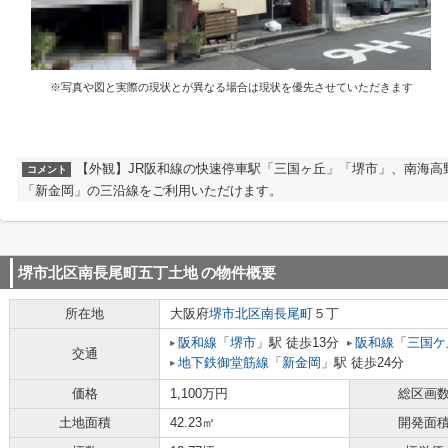
※写真や図と実際の現状とが異なる場合は現状を優先させていただきます
【外観】JR阪和線の快速停車駅「三国ヶ丘」「堺市」、南海高
コメント
「新金岡」の三沿線をご利用いただけます。
堺市北区南長尾町五丁土地
の物件概要
所在地
大阪府
堺市北区
南長尾町
５丁
阪和線
「
堺市
」駅 徒歩13分
阪和線
「
三国ケ
交通
地下鉄御堂筋線
「
新金岡
」駅 徒歩24分
価格
1,100万円
総区画
土地面積
42.23㎡
開発面