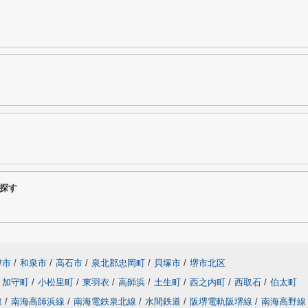
探す
津市
/
和泉市
/
高石市
/
泉北郡忠岡町
/
貝塚市
/
堺市北区
加守町
/
小松里町
/
東羽衣
/
高師浜
/
土生町
/
西之内町
/
西取石
/
伯太町
線
/
南海高師浜線
/
南海電鉄泉北線
/
水間鉄道
/
阪堺電軌阪堺線
/
南海高野線