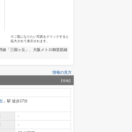
※ご覧になりたい写真をクリックすると
拡大されて表示されます。
野線「三国ヶ丘」、大阪メトロ御堂筋線
情報の見方
【売地】
丘
」駅 徒歩17分
数
-
積
-