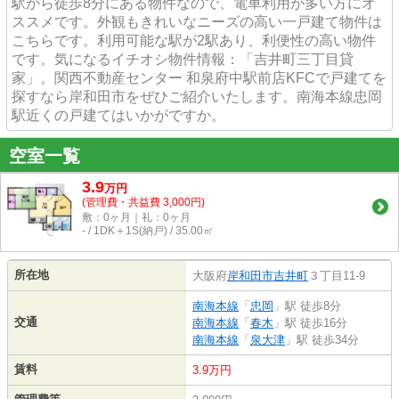
駅から徒歩8分にある物件なので、電車利用が多い方にオ
ススメです。外観もきれいなニーズの高い一戸建て物件は
こちらです。利用可能な駅が2駅あり、利便性の高い物件
です。気になるイチオシ物件情報：「吉井町三丁目貸
家」。関西不動産センター 和泉府中駅前店KFCで戸建てを
探すなら岸和田市をぜひご紹介いたします。南海本線忠岡
駅近くの戸建てはいかがですか。
空室一覧
3.9
万
円
(管理費・共益費 3,000円)
敷：0ヶ月｜礼：0ヶ月
- / 1DK＋1S(納戸) / 35.00㎡
所在地
大阪府
岸和田市
吉井町
３丁目11-9
南海本線
「
忠岡
」駅 徒歩8分
交通
南海本線
「
春木
」駅 徒歩16分
南海本線
「
泉大津
」駅 徒歩34分
賃料
3.9万円