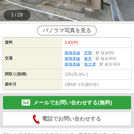
1 / 29
パノラマ写真を見る
賃料
3.9万円
南海本線
「
忠岡
」駅 徒歩8分
交通
南海本線
「
春木
」駅 徒歩16分
南海本線
「
泉大津
」駅 徒歩34分
間取り(面積)
1DK(35.00㎡)
築年月
1965年 1月(築61年)
メールでお問い合わせする(無料)
電話でお問い合わせする