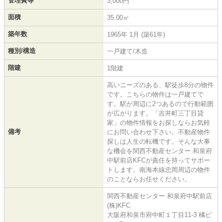
管理費等
3,000円
面積
35.00㎡
築年数
1965年 1月 (築61年)
種別/構造
一戸建て/木造
階建
1階建
高いニーズのある、駅徒歩8分の物件
です。こちらの物件は一戸建てで
す。駅が周辺に2つあるので行動範囲
が広がります。「吉井町三丁目貸
家」の物件情報をお探しならお気軽
備考
にお問い合わせ下さい。不動産物件
探しは人生の転機です。そんな大事
な機会を関西不動産センター 和泉府
中駅前店KFCが責任を持ってサポー
トします。南海本線忠岡周辺の物件
のことならお任せください。
関西不動産センター 和泉府中駅前店
(株)KFC
大阪府和泉市府中町１丁目11-3 橘ビ