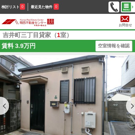
0
0
検討リスト
最近見た物件
お問合せ
吉井町三丁目貸家（
1
室）
賃料
3.9万円
空室情報を確認