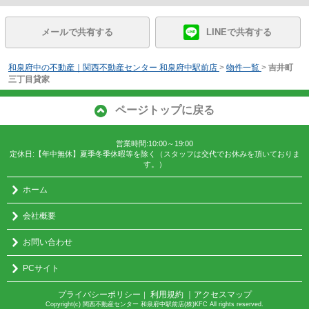
メールで共有する
LINEで共有する
和泉府中の不動産｜関西不動産センター 和泉府中駅前店
>
物件一覧
>
吉井町
三丁目貸家
ページトップに戻る
営業時間:10:00～19:00
定休日:【年中無休】夏季冬季休暇等を除く（スタッフは交代でお休みを頂いておりま
す。）
ホーム
会社概要
お問い合わせ
PCサイト
プライバシーポリシー
利用規約
｜アクセスマップ
｜
Copyright(c) 関西不動産センター 和泉府中駅前店(株)KFC All rights reserved.