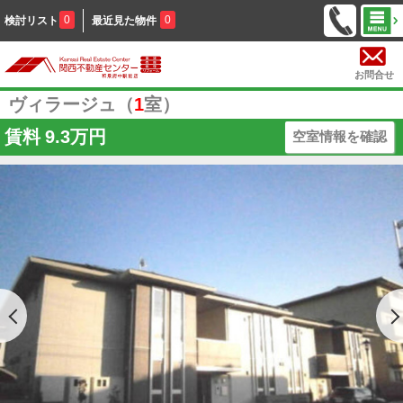
0
0
検討リスト
最近見た物件
お問合せ
ヴィラージュ（
1
室）
賃料
9.3万円
空室情報を確認