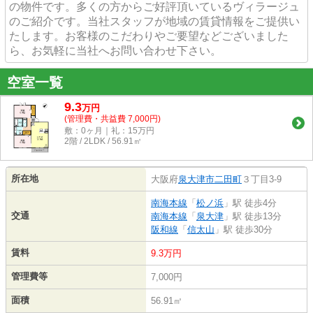
の物件です。多くの方からご好評頂いているヴィラージュ
のご紹介です。当社スタッフが地域の賃貸情報をご提供い
たします。お客様のこだわりやご要望などございました
ら、お気軽に当社へお問い合わせ下さい。
空室一覧
9.3
万
円
(管理費・共益費 7,000円)
敷：0ヶ月｜礼：15万円
2階 / 2LDK / 56.91㎡
所在地
大阪府
泉大津市
二田町
３丁目3-9
南海本線
「
松ノ浜
」駅 徒歩4分
交通
南海本線
「
泉大津
」駅 徒歩13分
阪和線
「
信太山
」駅 徒歩30分
賃料
9.3万円
管理費等
7,000円
面積
56.91㎡