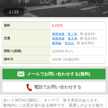
1 / 13
賃料
9.3万円
南海本線
「
松ノ浜
」駅 徒歩4分
交通
南海本線
「
泉大津
」駅 徒歩13分
阪和線
「
信太山
」駅 徒歩30分
間取り(面積)
2LDK(56.91㎡)
築年月
2014年 3月(築12年)
メールでお問い合わせする(無料)
電話でお問い合わせする
歩いて367mの場所に、オークワ 泉大津店があります。
敷地内にごみ置き場のある物件です。風通しのよさが魅力