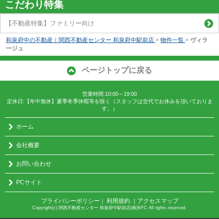
こだわり特集
【不動産特集】ファミリー向け
和泉府中の不動産｜関西不動産センター 和泉府中駅前店
>
物件一覧
>
ヴィラ
ージュ
ページトップに戻る
営業時間:10:00～19:00
定休日:【年中無休】夏季冬季休暇等を除く（スタッフは交代でお休みを頂いておりま
す。）
ホーム
会社概要
お問い合わせ
PCサイト
プライバシーポリシー
利用規約
｜アクセスマップ
｜
Copyright(c) 関西不動産センター 和泉府中駅前店(株)KFC All rights reserved.