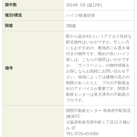
築年数
2014年 3月 (築12年)
種別/構造
ハイツ/軽量鉄骨
階建
2階建
駅から徒歩4分というアクセス良好な
駅近物件はいかがですか。忙しい方
にもおすすめの、敷地内ごみ置き場
付きの物件です。眺めの良いハイツ
探しは、こちらの場所はいかがです
か。「ヴィラージュ」の物件情報を
備考
お探しならお気軽にお問い合わせ下
さい。地域によっては建物の高さの
制限があったりと、プロの不動産会
社のアドバイスが重要です。関西不
動産センターは泉大津市の不動産の
プロです。
関西不動産センター 和泉府中駅前店
(株)KFC
大阪府和泉市府中町１丁目11-3 橘ビ
ル 1F
TEL:0725-43-0350