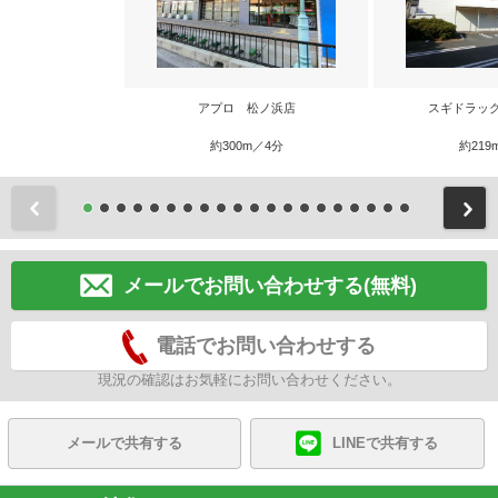
アプロ 松ノ浜店
スギドラッ
約300m／4分
約219
前
メールでお問い合わせする(無料)
電話でお問い合わせする
現況の確認はお気軽にお問い合わせください。
メールで共有する
LINEで共有する