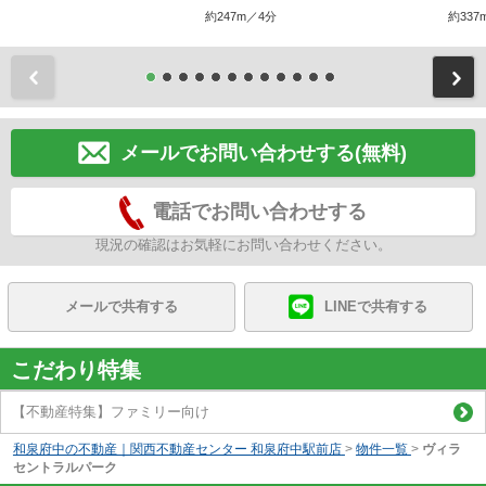
約247m／4分
約337
前
メールでお問い合わせする(無料)
電話でお問い合わせする
現況の確認はお気軽にお問い合わせください。
メールで共有する
LINEで共有する
こだわり特集
【不動産特集】ファミリー向け
和泉府中の不動産｜関西不動産センター 和泉府中駅前店
>
物件一覧
>
ヴィラ
セントラルパーク