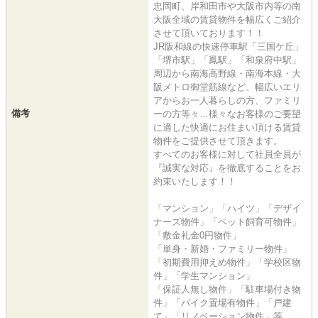
忠岡町、岸和田市や大阪市内等の南
大阪全域の賃貸物件を幅広くご紹介
させて頂いております！！
JR阪和線の快速停車駅「三国ケ丘」
「堺市駅」「鳳駅」「和泉府中駅」
周辺から南海高野線・南海本線・大
阪メトロ御堂筋線など、幅広いエリ
アからお一人暮らしの方、ファミリ
備考
ーの方等々…様々なお客様のご要望
に適した快適にお住まい頂ける賃貸
物件をご提供させて頂きます。
すべてのお客様に対して社員全員が
『誠実な対応』を徹底することをお
約束いたします！！
「マンション」「ハイツ」「デザイ
ナーズ物件」「ペット飼育可物件」
「敷金礼金0円物件」
「単身・新婚・ファミリー物件」
「初期費用抑えめ物件」「学校区物
件」「学生マンション」
「保証人無し物件」「駐車場付き物
件」「バイク置場有物件」「戸建
て」「リノベーション物件」等