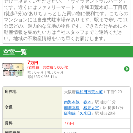
ぜひ一度見ていただきたい、「ヴィラセントラルパーク」
です。近くにはファミリーマート 岸和田荒木町二丁目店
(徒歩7分)がありちょっとした買い物に便利です。こちらの
マンションには自走式駐車場があります。駅まで歩いて11
分ほどの、魅力的な立地の物件です。できるだけ早めに不
動産情報を集めたい方は当社スタッフまでご連絡くださ
い。地域の不動産情報をいち早くお届けします。
空室一覧
7
万
円
(管理費・共益費 5,000円)
敷：0ヶ月｜礼：0ヶ月
1階 / 3DK / 66.11㎡
所在地
大阪府
岸和田市
荒木町
１丁目9-20
南海本線
「
春木
」駅 徒歩11分
交通
南海本線
「
和泉大宮
」駅 徒歩17分
阪和線
「
久米田
」駅 徒歩20分
賃料
7万円