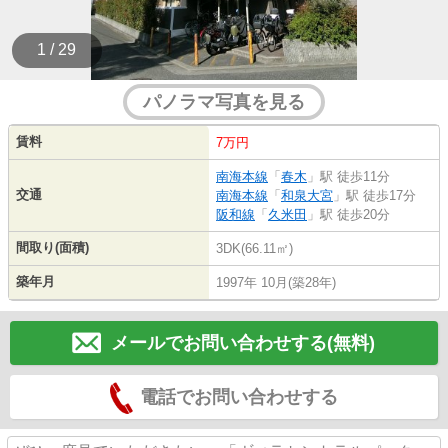
1 / 29
パノラマ写真を見る
賃料
7万円
南海本線
「
春木
」駅 徒歩11分
交通
南海本線
「
和泉大宮
」駅 徒歩17分
阪和線
「
久米田
」駅 徒歩20分
間取り(面積)
3DK(66.11㎡)
築年月
1997年 10月(築28年)
メールでお問い合わせする(無料)
電話でお問い合わせする