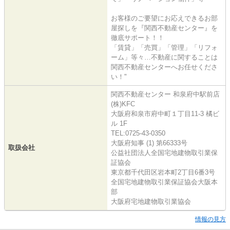
お客様のご要望にお応えできるお部
屋探しを『関西不動産センター』を
徹底サポート！！
「賃貸」「売買」「管理」「リフォ
ーム」等々…不動産に関することは
関西不動産センターへお任せくださ
い！"
関西不動産センター 和泉府中駅前店
(株)KFC
大阪府和泉市府中町１丁目11-3 橘ビ
ル 1F
TEL:0725-43-0350
大阪府知事 (1) 第66333号
取扱会社
公益社団法人全国宅地建物取引業保
証協会
東京都千代田区岩本町2丁目6番3号
全国宅地建物取引業保証協会大阪本
部
大阪府宅地建物取引業協会
情報の見方