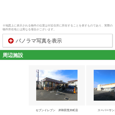
※地図上に表示される物件の位置は付近住所に所在することを表すものであり、実際の
物件所在地とは異なる場合がございます。
パノラマ写真を表示
周辺施設
セブンイレブン 岸和田荒木町店
スーパーサン