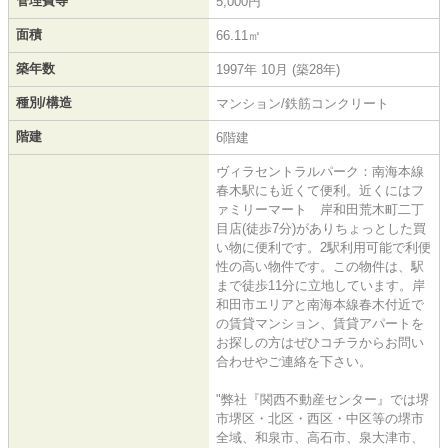
管理費等
5,000円
面積
66.11㎡
築年数
1997年 10月 (築28年)
種別/構造
マンション/鉄筋コンクリート
階建
6階建
ヴィラセントラルパーク：南海本線
春木駅にも近くて便利。近くにはフ
ァミリーマート 岸和田荒木町二丁
目店(徒歩7分)がありちょっとした買
い物に便利です。2駅利用可能で利便
性の高い物件です。この物件は、駅
まで徒歩11分に立地しています。岸
和田市エリアと南海本線春木付近で
の賃貸マンション、賃貸アパートを
お探しの方はぜひコチラからお問い
合わせやご連絡を下さい。
"弊社『関西不動産センター』では堺
市堺区・北区・西区・中区等の堺市
全域、和泉市、高石市、泉大津市、