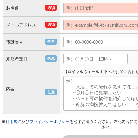
お名前
必須
メールアドレス
必須
電話番号
任意
来店希望日
任意
【ロイヤルヴェール山下へのお問い合わ
内容
任意
※
利用規約
及び
プライバシーポリシー
を必ずお読みください。左記内容に同
さい。