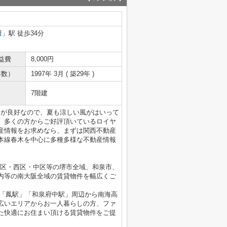
田
」駅 徒歩34分
益費
8,000円
年数）
1997年 3月 ( 築29年 )
7階建
しが良好なので、夏も涼しい風がはいって
。多くの方からご好評頂いているロイヤ
産情報をお求めなら、まずは関西不動産
本線春木を中心に多種多様な不動産情報
北区・西区・中区等の堺市全域、和泉市、
内等の南大阪全域の賃貸物件を幅広くご
」「鳳駅」「和泉府中駅」周辺から南海高
広いエリアからお一人暮らしの方、ファ
た快適にお住まい頂ける賃貸物件をご提