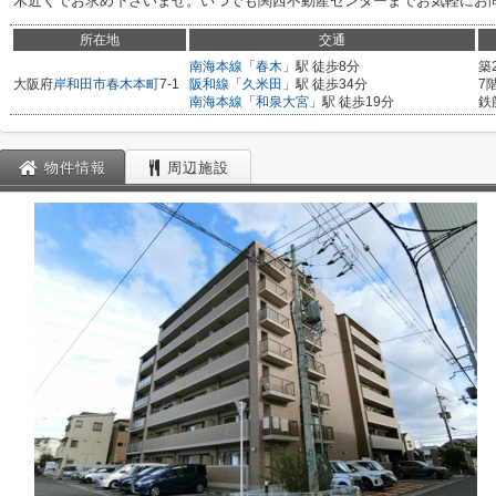
木近くでお求め下さいませ。いつでも関西不動産センターまでお気軽にお
所在地
交通
南海本線
「
春木
」駅 徒歩8分
築
大阪府
岸和田市
春木本町
7-1
阪和線
「
久米田
」駅 徒歩34分
7
南海本線
「
和泉大宮
」駅 徒歩19分
鉄
物件情報
周辺施設