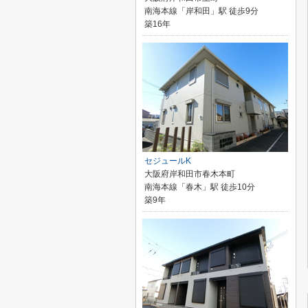
南海本線「岸和田」駅 徒歩9分
築16年
セジュールK
大阪府岸和田市春木本町
南海本線「春木」駅 徒歩10分
築9年