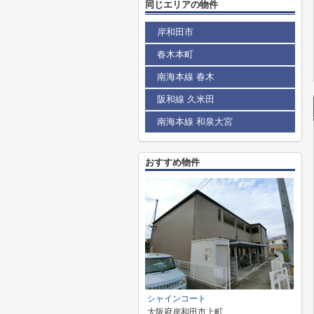
同じエリアの物件
岸和田市
春木本町
南海本線 春木
阪和線 久米田
南海本線 和泉大宮
おすすめ物件
シャインコート
大阪府岸和田市上町