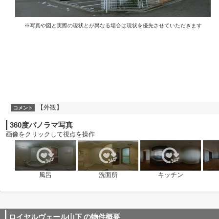
※写真や図と実際の現状とが異なる場合は現状を優先させていただきます
【外観】
コメント
360度パノラマ写真
画像をクリックして視点を操作
風呂
洗面所
キッチン
ロイヤルヴェール山下
の物件概要