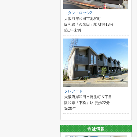
エタン・ロッシ2
大阪府岸和田市池尻町
阪和線「久米田」駅 徒歩13分
築1年未満
ソレアード
大阪府岸和田市尾生町５丁目
阪和線「下松」駅 徒歩22分
築20年