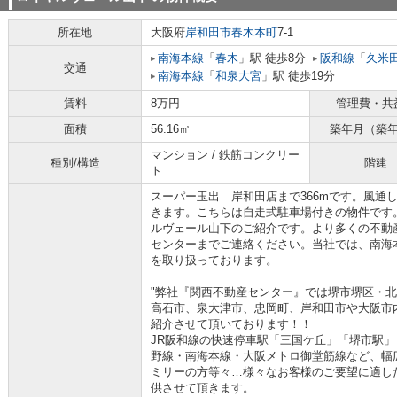
所在地
大阪府
岸和田市
春木本町
7-1
南海本線
「
春木
」駅 徒歩8分
阪和線
「
久米
交通
南海本線
「
和泉大宮
」駅 徒歩19分
賃料
8万円
管理費・共
面積
56.16㎡
築年月（築
マンション / 鉄筋コンクリー
種別/構造
階建
ト
スーパー玉出 岸和田店まで366mです。風通
きます。こちらは自走式駐車場付きの物件です
ルヴェール山下のご紹介です。より多くの不動
センターまでご連絡ください。当社では、南海
を取り扱っております。
"弊社『関西不動産センター』では堺市堺区・
高石市、泉大津市、忠岡町、岸和田市や大阪市
紹介させて頂いております！！
JR阪和線の快速停車駅「三国ケ丘」「堺市駅
野線・南海本線・大阪メトロ御堂筋線など、幅
ミリーの方等々…様々なお客様のご要望に適し
供させて頂きます。