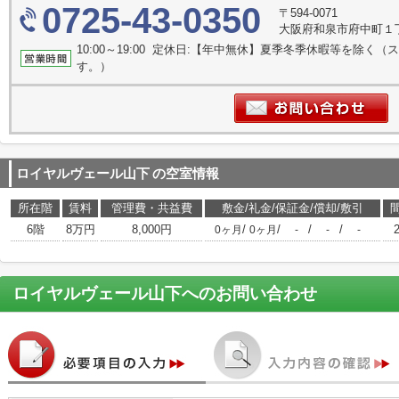
0725-43-0350
〒594-0071
大阪府和泉市府中町１丁目
10:00～19:00 定休日:【年中無休】夏季冬季休暇等を除
す。）
ロイヤルヴェール山下
の空室情報
所在階
賃料
管理費・共益費
敷金/礼金/保証金/償却/敷引
6階
8万円
8,000円
/
/
/
/
0ヶ月
0ヶ月
-
-
-
ロイヤルヴェール山下
へのお問い合わせ