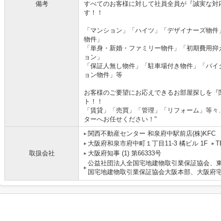
備考
すべてのお客様に対して社員全員が『誠実な対
す！！
「マンション」「ハイツ」「デザイナーズ物件
物件」
「単身・新婚・ファミリー物件」「初期費用抑
ョン」
「保証人無し物件」「駐車場付き物件」「バイ
ョン物件」等
お客様のご要望にお応えできるお部屋探しを『
ト！！
「賃貸」「売買」「管理」「リフォーム」等々
ターへお任せください！"
関西不動産センター 和泉府中駅前店(株)KFC
大阪府和泉市府中町１丁目11-3 橘ビル 1F
T
取扱会社
大阪府知事 (1) 第66333号
公益社団法人全国宅地建物取引業保証協会、東
国宅地建物取引業保証協会大阪本部、大阪府