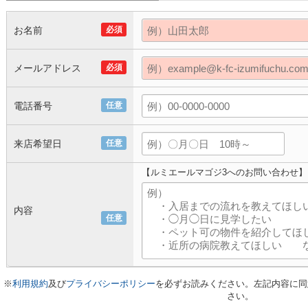
お名前
必須
メールアドレス
必須
電話番号
任意
来店希望日
任意
【ルミエールマゴジ3へのお問い合わせ】
内容
任意
※
利用規約
及び
プライバシーポリシー
を必ずお読みください。左記内容に同
さい。