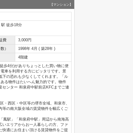
【マンション】
」駅 徒歩18分
益費
3,000円
年数）
1998年 4月 ( 築28年 )
4階建
徒歩4分)がありちょっとした買い物に便
く電車を利用する方にピッタリです。景
低下の恐れも少なくしてくれます。「ル
にある物件はたいへん魅力的です。物件
センター 和泉府中駅前店KFCまでご連
北区・西区・中区等の堺市全域、和泉市、
内等の南大阪全域の賃貸物件を幅広くご
」「鳳駅」「和泉府中駅」周辺から南海高
広いエリアからお一人暮らしの方、ファ
た快適にお住まい頂ける賃貸物件をご提