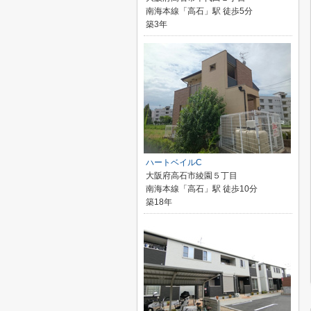
南海本線「高石」駅 徒歩5分
築3年
ハートベイルC
大阪府高石市綾園５丁目
南海本線「高石」駅 徒歩10分
築18年