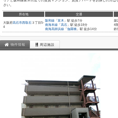
リアと阪和線富木付近での賃貸マンション、賃貸アパートをお探しの方は
さい。
所在地
交通
阪和線
「
富木
」駅 徒歩7分
築
大阪府
高石市
西取石
３丁目5-
南海本線
「
高石
」駅 徒歩18分
4
4
南海高師浜線
「
伽羅橋
」駅 徒歩14分
鉄
物件情報
周辺施設