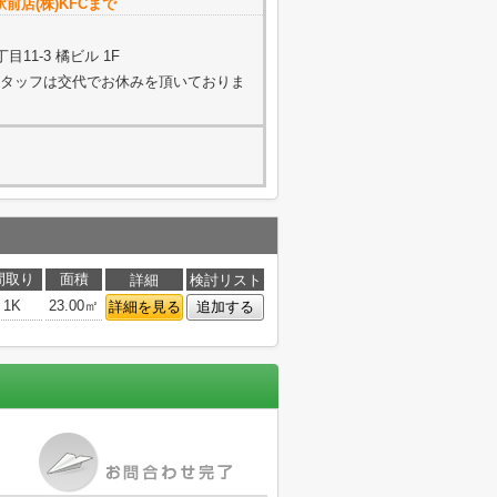
前店(株)KFCまで
11-3 橘ビル 1F
く（スタッフは交代でお休みを頂いておりま
間取り
面積
詳細
検討リスト
1K
23.00㎡
詳細を見る
追加する