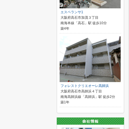
エスペランサ1
大阪府高石市加茂３丁目
南海本線「高石」駅 徒歩10分
築4年
フォレストクリエオーレ高師浜
大阪府高石市高師浜４丁目
南海高師浜線「高師浜」駅 徒歩2分
築1年