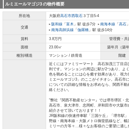
ルミエールマゴジ3
の物件概要
所在地
大阪府
高石市
西取石
３丁目5-4
阪和線
「
富木
」駅 徒歩7分
南海本線
「
高石
交通
南海高師浜線
「
伽羅橋
」駅 徒歩14分
賃料
3.8万円
管理費・共
面積
23.00㎡
築年月（築
種別/構造
マンション / 鉄骨造
階建
近くにはファミリーマート 高石加茂三丁目店(
利です。マンションの周辺に駅が2つあり、よ
色を眺めることには心を癒す効果があり、視力
ミエールマゴジ3」のここがイチオシ。高石市
についての詳細な情報をお求めなら、関西不動産
絡ください。
"弊社『関西不動産センター』では堺市堺区・
高石市、泉大津市、忠岡町、岸和田市や大阪市
紹介させて頂いております！！
JR阪和線の快速停車駅「三国ケ丘」「堺市駅
野線・南海本線・大阪メトロ御堂筋線など、幅
ミリーの方等々…様々なお客様のご要望に適し