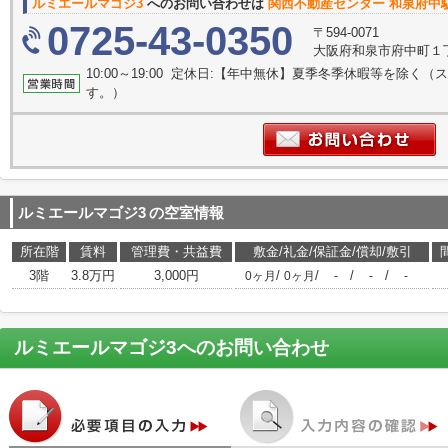
ルミエールマゴジ3
へのお問い合わせは
関西不動産センター 和泉府中駅
0725-43-0350
〒594-0071
大阪府和泉市府中町１丁目
10:00～19:00 定休日:【年中無休】夏季冬季休暇等を除
す。）
ルミエールマゴジ3
の空室情報
所在階
賃料
管理費・共益費
敷金/礼金/保証金/償却/敷引
3階
3.8万円
3,000円
/
/
/
/
0ヶ月
0ヶ月
-
-
-
ルミエールマゴジ3
へのお問い合わせ