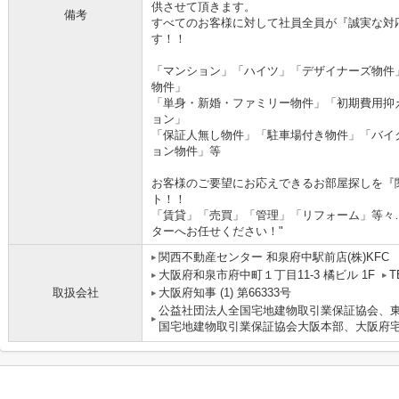
供させて頂きます。
備考
すべてのお客様に対して社員全員が『誠実な対
す！！
「マンション」「ハイツ」「デザイナーズ物件
物件」
「単身・新婚・ファミリー物件」「初期費用抑
ョン」
「保証人無し物件」「駐車場付き物件」「バイ
ョン物件」等
お客様のご要望にお応えできるお部屋探しを『
ト！！
「賃貸」「売買」「管理」「リフォーム」等々
ターへお任せください！"
関西不動産センター 和泉府中駅前店(株)KFC
大阪府和泉市府中町１丁目11-3 橘ビル 1F
T
取扱会社
大阪府知事 (1) 第66333号
公益社団法人全国宅地建物取引業保証協会、東
国宅地建物取引業保証協会大阪本部、大阪府