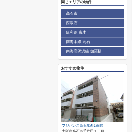
同じエリアの物件
高石市
西取石
阪和線 富木
南海本線 高石
南海高師浜線 伽羅橋
おすすめ物件
フジパレス高石駅西1番館
大阪府高石市千代田１丁目