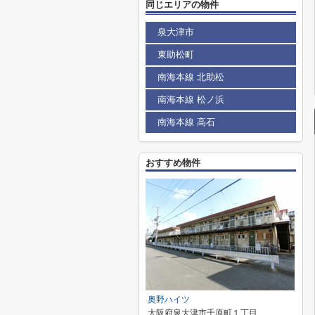
同じエリアの物件
泉大津市
東助松町
南海本線 北助松
南海本線 松ノ浜
南海本線 高石
おすすめ物件
奥野ハイツ
大阪府泉大津市千原町１丁目