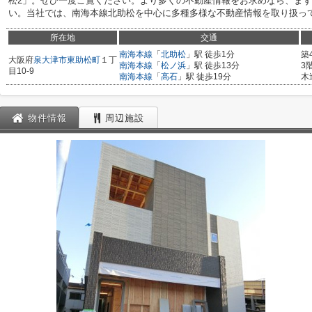
松2」。ぜひ一度ご覧ください。より多くの不動産情報をお求めなら、ま
い。当社では、南海本線北助松を中心に多種多様な不動産情報を取り扱っ
所在地
交通
南海本線
「
北助松
」駅 徒歩1分
築
大阪府
泉大津市
東助松町
１丁
南海本線
「
松ノ浜
」駅 徒歩13分
3
目10-9
南海本線
「
高石
」駅 徒歩19分
木
物件情報
周辺施設