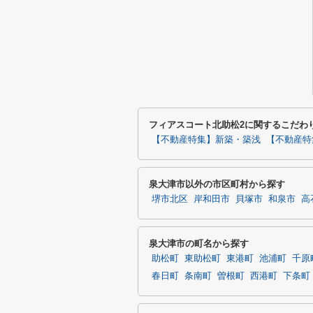
フィアスコート北助松2に関するこだわ
【不動産特集】新築・築浅
【不動産特
泉大津市以外の市区町村から探す
堺市北区
岸和田市
貝塚市
和泉市
高
泉大津市の町名から探す
助松町
東助松町
東港町
池浦町
千原
春日町
条南町
曽根町
西港町
下条町