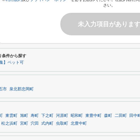
さい。
未入力項目がありま
り条件から探す
集】ペット可
石市
泉北郡忠岡町
町
東雲町
旭町
寿町
下之町
河原町
昭和町
東豊中町
森町
二田町
田中
松之浜町
宮町
穴田
式内町
虫取町
北豊中町