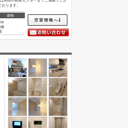
ずは関西不動産センターまでご連絡くださ
ております。
建物
空室情報へ
4年
階建
造