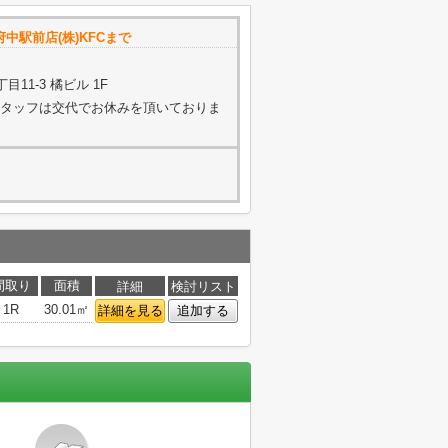
中駅前店(株)KFCまで
11-3 橘ビル 1F
く（スタッフは交代でお休みを頂いておりま
間取り
面積
詳細
検討リスト
1R
30.01㎡
詳細を見る
追加する