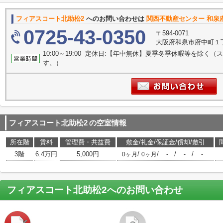
フィアスコート北助松2
へのお問い合わせは
関西不動産センター 和泉府
0725-43-0350
〒594-0071
大阪府和泉市府中町１丁目
10:00～19:00 定休日:【年中無休】夏季冬季休暇等を除
す。）
フィアスコート北助松2
の空室情報
所在階
賃料
管理費・共益費
敷金/礼金/保証金/償却/敷引
3階
6.4万円
5,000円
/
/
/
/
0ヶ月
0ヶ月
-
-
-
フィアスコート北助松2
へのお問い合わせ