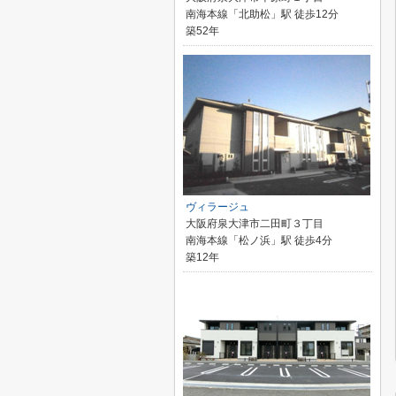
南海本線「北助松」駅 徒歩12分
築52年
ヴィラージュ
大阪府泉大津市二田町３丁目
南海本線「松ノ浜」駅 徒歩4分
築12年