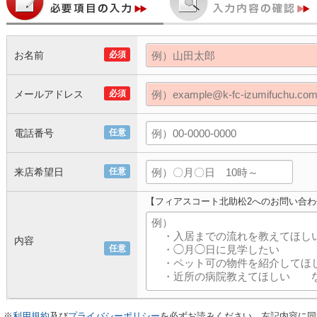
お名前
必須
メールアドレス
必須
電話番号
任意
来店希望日
任意
【フィアスコート北助松2へのお問い合わ
内容
任意
※
利用規約
及び
プライバシーポリシー
を必ずお読みください。左記内容に同