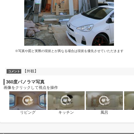
※写真や図と実際の現状とが異なる場合は現状を優先させていただきます
【外観】
コメント
360度パノラマ写真
画像をクリックして視点を操作
リビング
キッチン
風呂