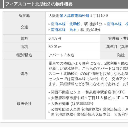
フィアスコート北助松2
の物件概要
所在地
大阪府
泉大津市
東助松町
１丁目10-9
南海本線
「
北助松
」駅 徒歩1分
南海本線
「
交通
南海本線
「
高石
」駅 徒歩19分
賃料
6.4万円
管理費・共
面積
30.01㎡
築年月（築
種別/構造
アパート / 木造
階建
電車での移動がより便利になる、2駅利用可能な
だ新しい築浅物件。こちらのアパートは自走式
備考
スコート北助松2」の物件情報をお探しならお
センターでは南海本線北助松に近く、交通アク
ます。詳細情報などが気になるのであれば、お
関西不動産センター 和泉府中駅前店(株)KFC
大阪府和泉市府中町１丁目11-3 橘ビル 1F
T
取扱会社
大阪府知事 (1) 第66333号
公益社団法人全国宅地建物取引業保証協会、東
国宅地建物取引業保証協会大阪本部、大阪府