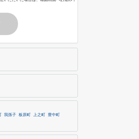
す
町
我孫子
板原町
上之町
豊中町