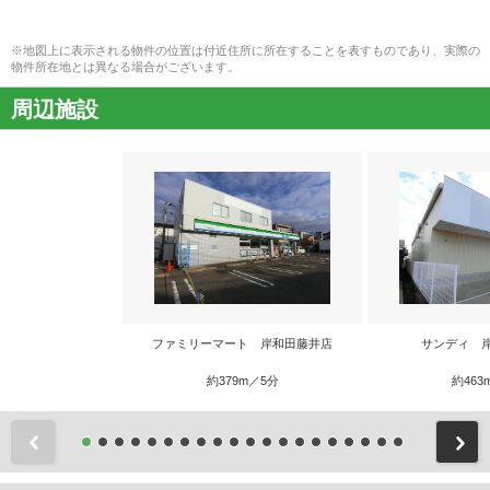
※地図上に表示される物件の位置は付近住所に所在することを表すものであり、実際の
物件所在地とは異なる場合がございます。
周辺施設
ファミリーマート 岸和田藤井店
サンディ 
約379m／5分
約463
前