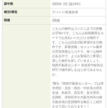
築年数
2002年 3月 (築24年)
種別/構造
アパート/軽量鉄骨
階建
2階建
こちらの物件はコンビニまでの距離
が379mです。こちらは初期費用をカ
ードでお支払いいただける物件で
す。こちらは自走式駐車場付きの物
件です。新着情報：セジュール藤井
の空室情報ならコチラ。様々な物件
がある中で、よりお客様のご希望に
適した物件を探していきましょう。
関西不動産センター 和泉府中駅前店
KFCで物件探しをはじめてみません
か。
"弊社『関西不動産センター』では堺
市堺区・北区・西区・中区等の堺市
全域、和泉市、高石市、泉大津市、
忠岡町、岸和田市や大阪市内等の南
大阪全域の賃貸物件を幅広くご紹介
させて頂いております！！