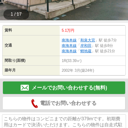
1 / 17
賃料
5.1万円
南海本線
「
和泉大宮
」駅 徒歩7分
交通
南海本線
「
岸和田
」駅 徒歩8分
南海本線
「
蛸地蔵
」駅 徒歩21分
間取り(面積)
1R(33.39㎡)
築年月
2002年 3月(築24年)
メールでお問い合わせする(無料)
電話でお問い合わせする
こちらの物件はコンビニまでの距離が379mです。初期費
用はカードで決済いただけます。こちらの物件は自走式駐