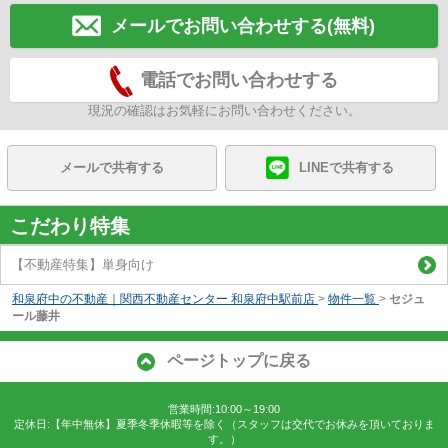
メールでお問い合わせする(無料)
電話でお問い合わせする
現況の確認はお気軽にお問い合わせください。
メールで共有する
LINEで共有する
こだわり特集
【不動産特集】単身向け
和泉府中の不動産｜関西不動産センター 和泉府中駅前店
>
物件一覧
>
セジュ
ール藤井
ページトップに戻る
営業時間:10:00～19:00
定休日:【年中無休】夏季冬季休暇等を除く（スタッフは交代でお休みを頂いておりま
す。）