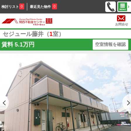
0
0
検討リスト
最近見た物件
お問合せ
セジュール藤井（
1
室）
賃料
5.1万円
空室情報を確認