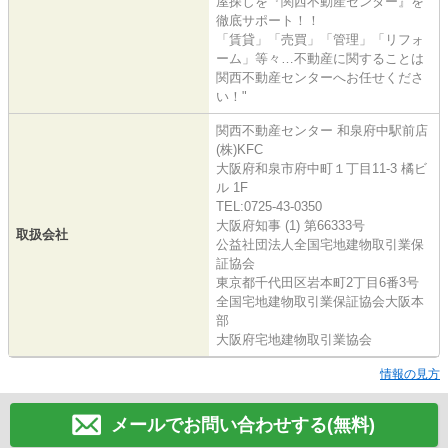
屋探しを『関西不動産センター』を
徹底サポート！！
「賃貸」「売買」「管理」「リフォ
ーム」等々…不動産に関することは
関西不動産センターへお任せくださ
い！"
関西不動産センター 和泉府中駅前店
(株)KFC
大阪府和泉市府中町１丁目11-3 橘ビ
ル 1F
TEL:0725-43-0350
大阪府知事 (1) 第66333号
取扱会社
公益社団法人全国宅地建物取引業保
証協会
東京都千代田区岩本町2丁目6番3号
全国宅地建物取引業保証協会大阪本
部
大阪府宅地建物取引業協会
情報の見方
メールでお問い合わせする(無料)