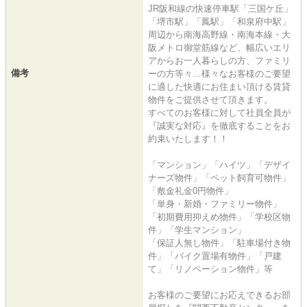
JR阪和線の快速停車駅「三国ケ丘」
「堺市駅」「鳳駅」「和泉府中駅」
周辺から南海高野線・南海本線・大
阪メトロ御堂筋線など、幅広いエリ
アからお一人暮らしの方、ファミリ
備考
ーの方等々…様々なお客様のご要望
に適した快適にお住まい頂ける賃貸
物件をご提供させて頂きます。
すべてのお客様に対して社員全員が
『誠実な対応』を徹底することをお
約束いたします！！
「マンション」「ハイツ」「デザイ
ナーズ物件」「ペット飼育可物件」
「敷金礼金0円物件」
「単身・新婚・ファミリー物件」
「初期費用抑えめ物件」「学校区物
件」「学生マンション」
「保証人無し物件」「駐車場付き物
件」「バイク置場有物件」「戸建
て」「リノベーション物件」等
お客様のご要望にお応えできるお部