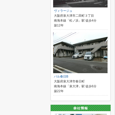
ヴィラージュ
大阪府泉大津市二田町３丁目
南海本線「松ノ浜」駅 徒歩4分
築12年
パル春日B
大阪府泉大津市春日町
南海本線「泉大津」駅 徒歩6分
築22年