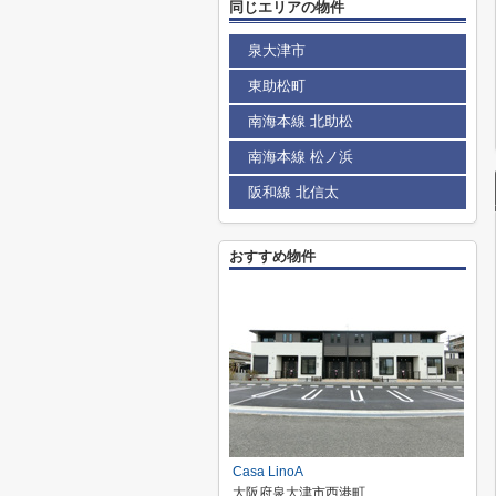
同じエリアの物件
泉大津市
東助松町
南海本線 北助松
南海本線 松ノ浜
阪和線 北信太
おすすめ物件
Casa LinoA
大阪府泉大津市西港町