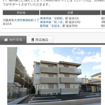
い。物件探しに悩んでしまって時間が掛かってしまうという方は、お気軽
フがサポートさせていただきます。
所在地
交通
南海本線
「
北助松
」駅 徒歩2分
築
大阪府
泉大津市
東助松町
１丁
南海本線
「
松ノ浜
」駅 徒歩13分
3
目10-6
阪和線
「
北信太
」駅 徒歩29分
軽
物件情報
周辺施設