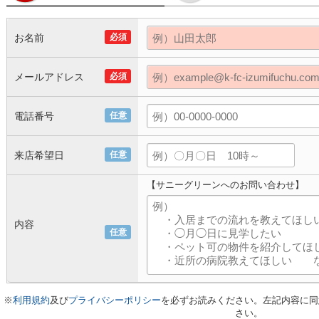
お名前
必須
メールアドレス
必須
電話番号
任意
来店希望日
任意
【サニーグリーンへのお問い合わせ】
内容
任意
※
利用規約
及び
プライバシーポリシー
を必ずお読みください。左記内容に同
さい。