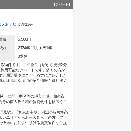
【アパート】
松ノ浜
」駅 徒歩13分
益費
5,500円
年数）
2024年 11月 ( 築1年 )
3階建
ある物件です。この物件は駅から徒歩2分
駅利用可能なアパートです。多くの方か
す。周辺環境にこだわる方にご紹介した
海本線北助松周辺の物件情報も取り揃え
。
北区・西区・中区等の堺市全域、和泉市、
内等の南大阪全域の賃貸物件を幅広くご
」「鳳駅」「和泉府中駅」周辺から南海高
広いエリアからお一人暮らしの方、ファ
た快適にお住まい頂ける賃貸物件をご提