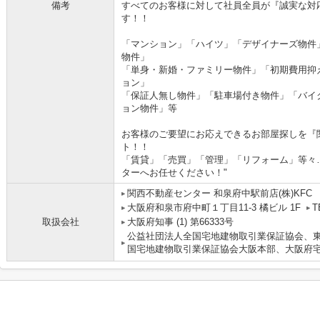
備考
すべてのお客様に対して社員全員が『誠実な対
す！！
「マンション」「ハイツ」「デザイナーズ物件
物件」
「単身・新婚・ファミリー物件」「初期費用抑
ョン」
「保証人無し物件」「駐車場付き物件」「バイ
ョン物件」等
お客様のご要望にお応えできるお部屋探しを『
ト！！
「賃貸」「売買」「管理」「リフォーム」等々
ターへお任せください！"
関西不動産センター 和泉府中駅前店(株)KFC
大阪府和泉市府中町１丁目11-3 橘ビル 1F
T
取扱会社
大阪府知事 (1) 第66333号
公益社団法人全国宅地建物取引業保証協会、東
国宅地建物取引業保証協会大阪本部、大阪府