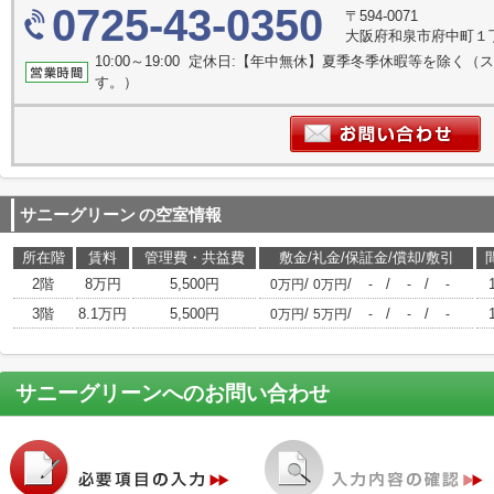
0725-43-0350
〒594-0071
大阪府和泉市府中町１丁目
10:00～19:00 定休日:【年中無休】夏季冬季休暇等を除
す。）
サニーグリーン
の空室情報
所在階
賃料
管理費・共益費
敷金/礼金/保証金/償却/敷引
2階
8万円
5,500円
/
/
/
/
0万円
0万円
-
-
-
3階
8.1万円
5,500円
/
/
/
/
0万円
5万円
-
-
-
サニーグリーン
へのお問い合わせ