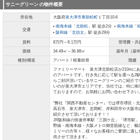
サニーグリーン
の物件概要
所在地
大阪府
泉大津市
東助松町
１丁目10-6
南海本線
「
北助松
」駅 徒歩2分
南海本線
「
交通
阪和線
「
北信太
」駅 徒歩29分
賃料
8万円～8.1万円
管理費・共
面積
34.49㎡～36.88㎡
築年月（築
種別/構造
アパート / 軽量鉄骨
階建
ファミリーマート 泉大津北助松店が210mに
のアパートです。行き先に応じて駅を選べる2
らご好評頂いているサニーグリーンのご紹介で
いのが泉大津市エリアです。当社では、特に南
ておりますので、お気軽にお問い合わせ下さい
"弊社『関西不動産センター』では堺市堺区・
高石市、泉大津市、忠岡町、岸和田市や大阪市
紹介させて頂いております！！
JR阪和線の快速停車駅「三国ケ丘」「堺市駅
野線・南海本線・大阪メトロ御堂筋線など、幅
ミリーの方等々…様々なお客様のご要望に適し
供させて頂きます。