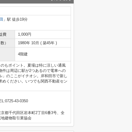
田
」駅 徒歩19分
益費
1,000円
年数）
1980年 10月 ( 築45年 )
4階建
るのもポイント。夏場は特に涼しい通風
物件は周辺に駅が2つあるので電車への
ル」のここがイチオシ。岸和田市で新し
求めください。いつでも関西不動産セン
EL:0725-43-0350
京都千代田区岩本町2丁目6番3号、全
宅地建物取引業協会