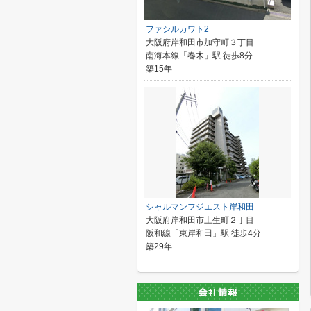
ファシルカワト2
大阪府岸和田市加守町３丁目
南海本線「春木」駅 徒歩8分
築15年
シャルマンフジエスト岸和田
大阪府岸和田市土生町２丁目
阪和線「東岸和田」駅 徒歩4分
築29年