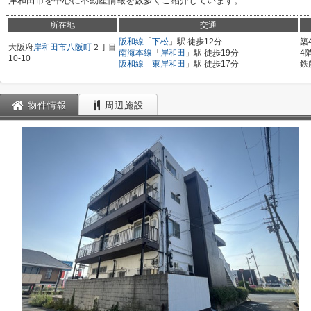
岸和田市を中心に不動産情報を数多くご紹介しています。
所在地
交通
阪和線
「
下松
」駅 徒歩12分
築
大阪府
岸和田市
八阪町
２丁目
南海本線
「
岸和田
」駅 徒歩19分
4
10-10
阪和線
「
東岸和田
」駅 徒歩17分
鉄
物件情報
周辺施設