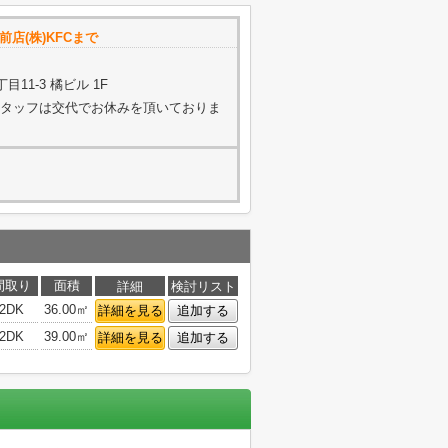
店(株)KFCまで
11-3 橘ビル 1F
く（スタッフは交代でお休みを頂いておりま
間取り
面積
詳細
検討リスト
2DK
36.00㎡
詳細を見る
追加する
2DK
39.00㎡
詳細を見る
追加する