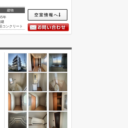
建物
空室情報へ
45年
階建
筋コンクリート