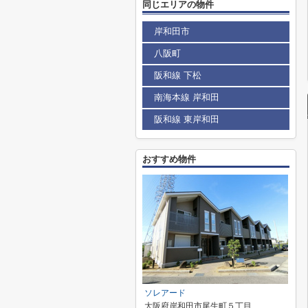
同じエリアの物件
岸和田市
八阪町
阪和線 下松
南海本線 岸和田
阪和線 東岸和田
おすすめ物件
ソレアード
大阪府岸和田市尾生町５丁目