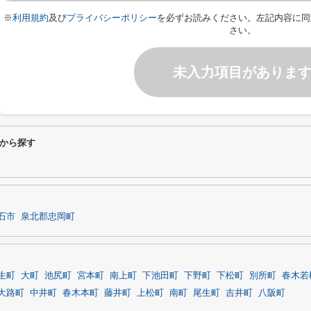
※
利用規約
及び
プライバシーポリシー
を必ずお読みください。左記内容に同
さい。
未入力項目がありま
から探す
石市
泉北郡忠岡町
生町
大町
池尻町
宮本町
南上町
下池田町
下野町
下松町
別所町
春木若
大路町
中井町
春木本町
藤井町
上松町
南町
尾生町
吉井町
八阪町