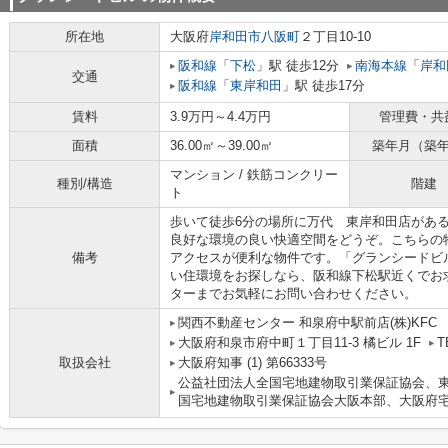
所在地
大阪府
岸和田市
八阪町
２丁目10-10
阪和線
「
下松
」駅 徒歩12分
南海本線
「
岸和
交通
阪和線
「
東岸和田
」駅 徒歩17分
賃料
3.9万円～4.4万円
管理費・共
面積
36.00㎡～39.00㎡
築年月（築
マンション / 鉄筋コンクリー
種別/構造
階建
ト
歩いて徒歩6分の場所に万代 東岸和田店があ
良好な環境の良い快適空間をどうぞ。こちらの
備考
アクセスが便利な物件です。「グランシードビ
い住環境をお探しなら、阪和線下松駅近くでお
ターまでお気軽にお問い合わせください。
関西不動産センター 和泉府中駅前店(株)KFC
大阪府和泉市府中町１丁目11-3 橘ビル 1F
T
取扱会社
大阪府知事 (1) 第66333号
公益社団法人全国宅地建物取引業保証協会、東
国宅地建物取引業保証協会大阪本部、大阪府