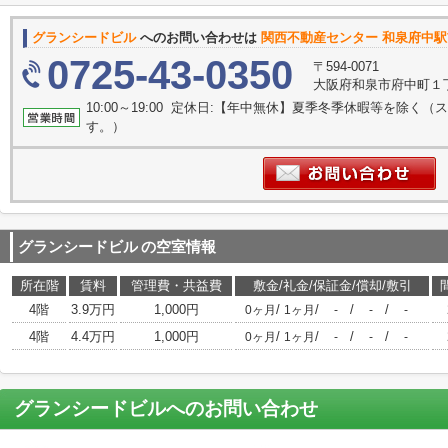
グランシードビル
へのお問い合わせは
関西不動産センター 和泉府中駅前
0725-43-0350
〒594-0071
大阪府和泉市府中町１丁目
10:00～19:00 定休日:【年中無休】夏季冬季休暇等を除
す。）
グランシードビル
の空室情報
所在階
賃料
管理費・共益費
敷金/礼金/保証金/償却/敷引
4階
3.9万円
1,000円
/
/
/
/
0ヶ月
1ヶ月
-
-
-
4階
4.4万円
1,000円
/
/
/
/
0ヶ月
1ヶ月
-
-
-
グランシードビル
へのお問い合わせ