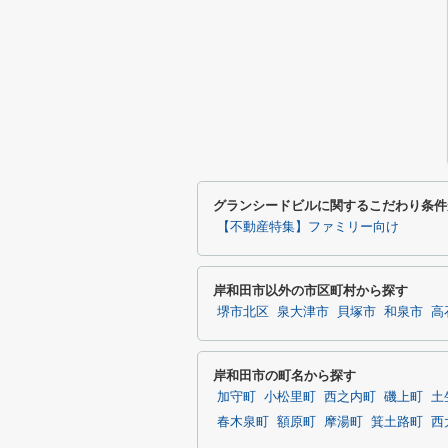
グランシードビルに関するこだわり条件
【不動産特集】ファミリー向け
岸和田市以外の市区町村から探す
堺市北区
泉大津市
貝塚市
和泉市
高
岸和田市の町名から探す
加守町
小松里町
西之内町
磯上町
土
春木泉町
額原町
摩湯町
箕土路町
西