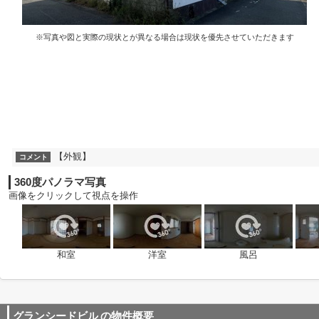
※写真や図と実際の現状とが異なる場合は現状を優先させていただきます
【外観】
コメント
360度パノラマ写真
画像をクリックして視点を操作
和室
洋室
風呂
グランシードビル
の物件概要