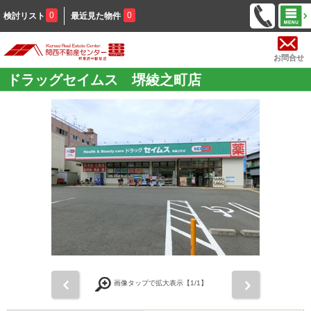
0
0
検討リスト
最近見た物件
お問合せ
ドラッグセイムス 堺綾之町店
前
次
画像タップで拡大表示【
1
/1】