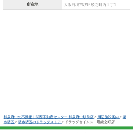
所在地
大阪府堺市堺区綾之町西１丁1
和泉府中の不動産｜関西不動産センター 和泉府中駅前店
>
周辺施設案内
>
堺
市堺区
>
堺市堺区のドラッグストア
>
ドラッグセイムス 堺綾之町店