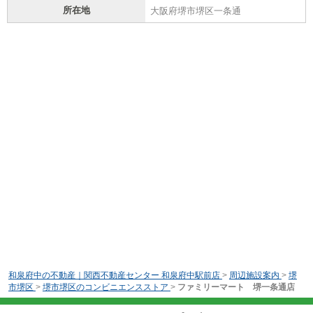
所在地
大阪府堺市堺区一条通
和泉府中の不動産｜関西不動産センター 和泉府中駅前店
>
周辺施設案内
>
堺
市堺区
>
堺市堺区のコンビニエンスストア
>
ファミリーマート 堺一条通店