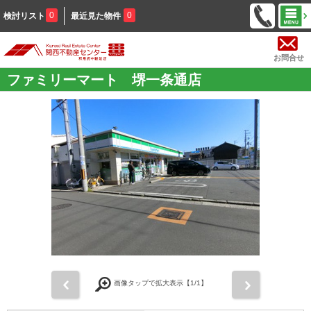
0
0
検討リスト
最近見た物件
お問合せ
ファミリーマート 堺一条通店
前
次
画像タップで拡大表示【
1
/1】