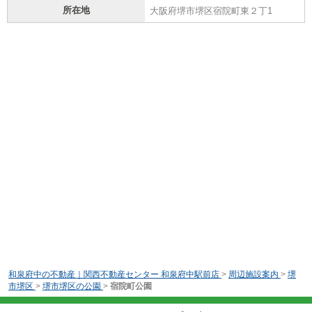
所在地
大阪府堺市堺区宿院町東２丁1
和泉府中の不動産｜関西不動産センター 和泉府中駅前店
>
周辺施設案内
>
堺
市堺区
>
堺市堺区の公園
>
宿院町公園