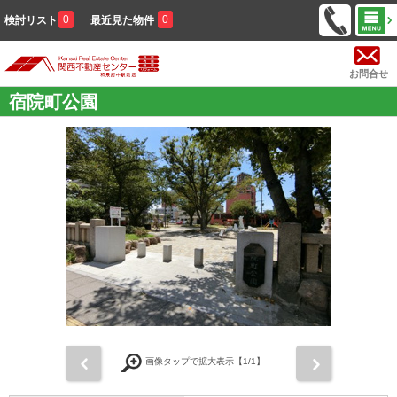
0
0
検討リスト
最近見た物件
お問合せ
宿院町公園
前
次
画像タップで拡大表示【
1
/1】