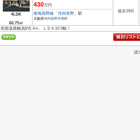
430
万円
徒歩19分
南海高野線
「
河内長野
」駅
4LDK
大阪府
河内長野市
寿町
60.75㎡
前面道路幅員約5.4ｍ、ＬＤＫ10.0帖！
該