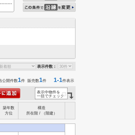
表示件数：
1
1
1-1
当公開件数
件 販売数
件
件表示
表示中物件を
一括でチェック
築年数
構造
方位
所在階 / （階建）