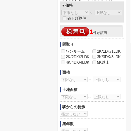
▼価格
～
値下げ物件
1
件が該当
間取り
ワンルーム
1K/1DK/1LDK
2K/2DK/2LDK
3K/3DK/3LDK
4K/4DK/4LDK
5K以上
面積
～
土地面積
～
駅からの徒歩
築年数