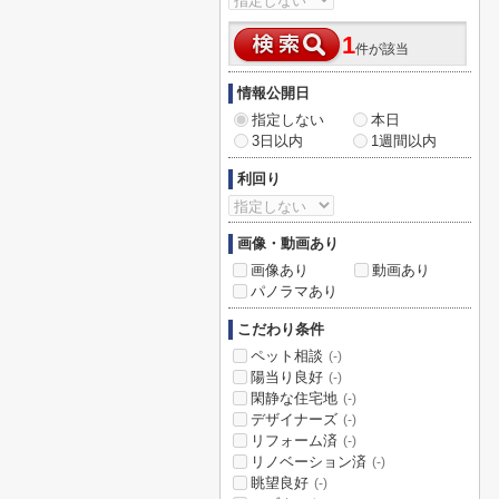
1
件が該当
情報公開日
指定しない
本日
3日以内
1週間以内
利回り
画像・動画あり
画像あり
動画あり
パノラマあり
こだわり条件
ペット相談
(-)
陽当り良好
(-)
閑静な住宅地
(-)
デザイナーズ
(-)
リフォーム済
(-)
リノベーション済
(-)
眺望良好
(-)