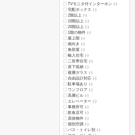
TVモニタ付インターホン
(-)
宅配ボックス
(-)
2階以上
(-)
10階以上
(-)
20階以上
(-)
1階の物件
(-)
最上階
(-)
南向き
(-)
角部屋
(-)
輸入住宅
(-)
二世帯住宅
(-)
床下収納
(-)
複層ガラス
(-)
自由設計対応
(-)
駐車場あり
(-)
ワンフロア
(-)
高層ビル
(-)
エレベーター
(-)
事務所可
(-)
飲食店可
(-)
居抜物件
(-)
個別空調
(-)
バス・トイレ別
(-)