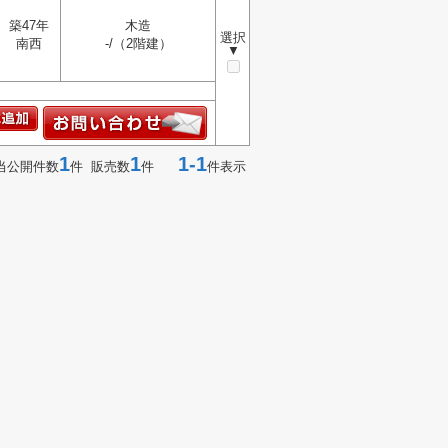
築47年
木造
選択
南西
-/（2階建）
▼
1
1
1-1
当公開件数
件 販売数
件
件表示