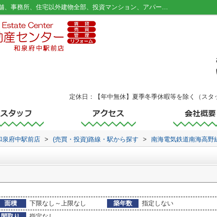
河内長野駅のマンション、戸建、土地、店舗、事務所、住宅以外建物全部、投資マンション、アパート(棟)、マンション(棟)、ビル、戸建、店舗事務所、その他、土地一覧｜和泉府中の不動産｜関西不動産センター 和泉府中駅前店
定休日：【年中無休】夏季冬季休暇等を除く（スタ
和泉府中駅前店
>
(売買・投資)路線・駅から探す
>
南海電気鉄道南海高野
面積
下限なし～上限なし
築年数
指定しない
間取り
指定なし