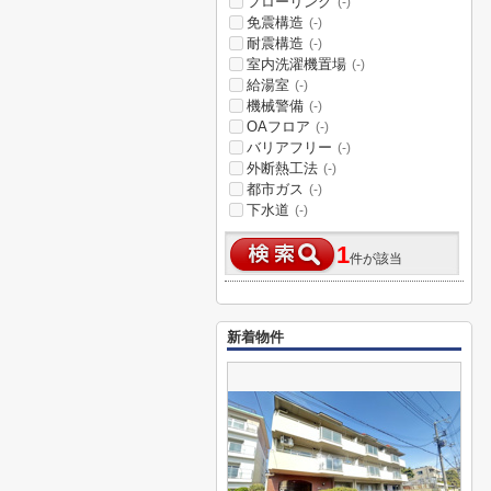
フローリング
(-)
免震構造
(-)
耐震構造
(-)
室内洗濯機置場
(-)
給湯室
(-)
機械警備
(-)
OAフロア
(-)
バリアフリー
(-)
外断熱工法
(-)
都市ガス
(-)
下水道
(-)
1
件が該当
新着物件