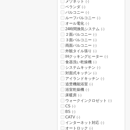
メゾネット
(-)
ベランダ
(-)
バルコニー
(-)
ルーフバルコニー
(-)
オール電化
(-)
24時間換気システム
(-)
２面バルコニー
(-)
３面バルコニー
(-)
両面バルコニー
(-)
外観タイル張り
(-)
IHクッキングヒーター
(-)
食器洗い乾燥機
(-)
システムキッチン
(-)
対面式キッチン
(-)
アイランドキッチン
(-)
追焚機能浴室
(-)
浴室乾燥機
(-)
床暖房
(-)
ウォークインクロゼット
(-)
CS
(-)
BS
(-)
CATV
(-)
インターネット対応
(-)
オートロック
(-)