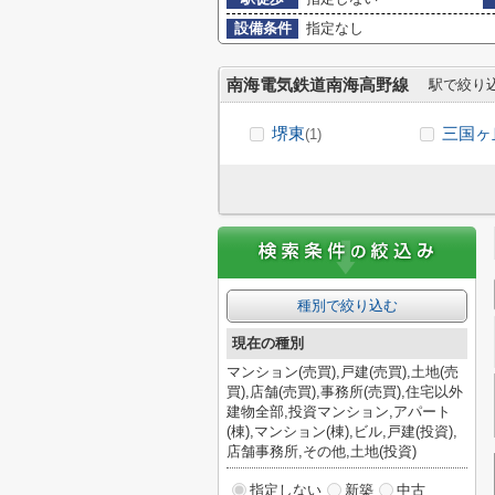
設備条件
指定なし
南海電気鉄道南海高野線
駅で絞り
堺東
三国ヶ
(1)
種別で絞り込む
現在の種別
マンション(売買),戸建(売買),土地(売
買),店舗(売買),事務所(売買),住宅以外
建物全部,投資マンション,アパート
(棟),マンション(棟),ビル,戸建(投資),
店舗事務所,その他,土地(投資)
指定しない
新築
中古