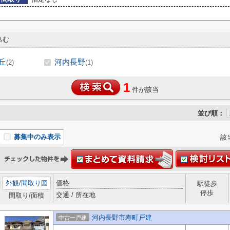
込む
丘
河内長野
(2)
(1)
1
件が該当
並び順：
募集中のみ表示
該
外観
/
間取り図
価格
駅徒歩
停歩
交通 / 所在地
間取り/面積
河内長野市寿町戸建
中古一戸建