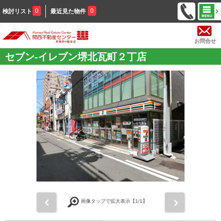
0
0
検討リスト
最近見た物件
お問合せ
セブン-イレブン堺北瓦町２丁店
前
次
画像タップで拡大表示【
1
/1】