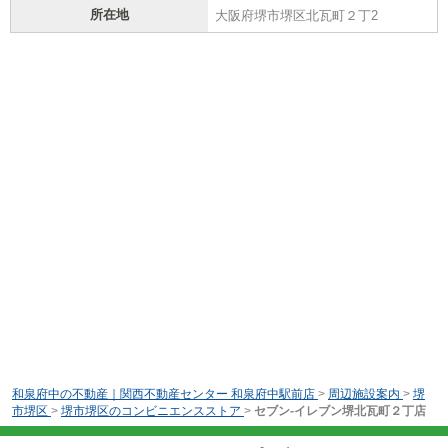
所在地
大阪府堺市堺区北瓦町２丁2
和泉府中の不動産｜関西不動産センター 和泉府中駅前店
>
周辺施設案内
>
堺
市堺区
>
堺市堺区のコンビニエンスストア
>
セブン-イレブン堺北瓦町２丁店