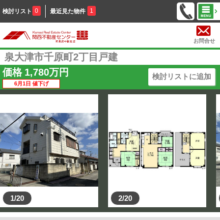
0
1
検討リスト
最近見た物件
お問合せ
泉大津市千原町2丁目戸建
価格
1,780
万円
検討リストに追加
6月1日 値下げ
1/20
2/20