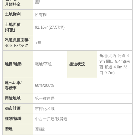
無/-
月額料金
土地権利
所有権
土地面積
91.16㎡(27.57坪)
(坪数)
私道負担面積/
-/無
セットバック
角地(北西 公道 8.
9m 間口 9.4m)(南
地目/地勢
宅地/平坦
接道状況
西 私道 4.0m 間
口 9.7m)
建ぺい率/
60%/200%
容積率
用途地域
第一種住居
都市計画
市街化区域
種別/構造
中古一戸建/鉄骨造
階建
3階建