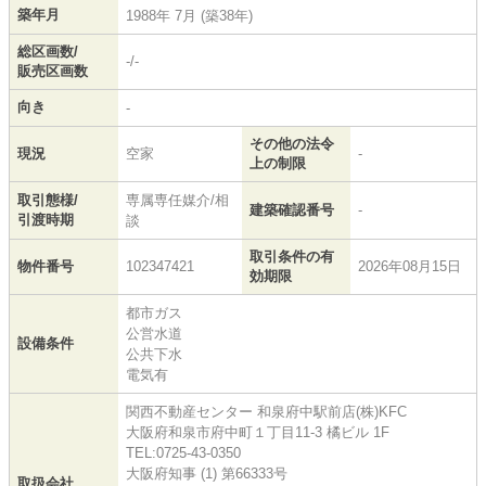
築年月
1988年 7月 (築38年)
総区画数/
-/-
販売区画数
向き
-
その他の法令
現況
空家
-
上の制限
取引態様/
専属専任媒介/相
建築確認番号
-
引渡時期
談
取引条件の有
物件番号
102347421
2026年08月15日
効期限
都市ガス
公営水道
設備条件
公共下水
電気有
関西不動産センター 和泉府中駅前店(株)KFC
大阪府和泉市府中町１丁目11-3 橘ビル 1F
TEL:0725-43-0350
大阪府知事 (1) 第66333号
取扱会社