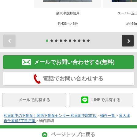
泉大津森郵便局
スーパー玉
約433m／6分
約469
前
メールでお問い合わせする(無料)
電話でお問い合わせする
メールで共有する
LINEで共有する
和泉府中の不動産｜関西不動産センター 和泉府中駅前店
>
物件一覧
>
泉大津
市千原町2丁目戸建
>
物件詳細
ページトップに戻る