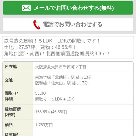
メールでお問い合わせする(無料)
電話でお問い合わせする
鉄骨造の建物！５LDK＋LDKの間取りです！
土地：27.57坪、建物：46.55坪！
角地(北西・南西)！北西側前面道路幅員約8.9ｍ！
所在地
大阪府
泉大津市
千原町
２丁目
南海本線
「
北助松
」駅 徒歩13分
交通
阪和線
「
信太山
」駅 徒歩17分
間取り/
5LDK/
詳細
間取り：５LDK＋LDK
建物面積
153.89㎡(46.55坪)
(坪数)
価格
1,780万円
駐車場/