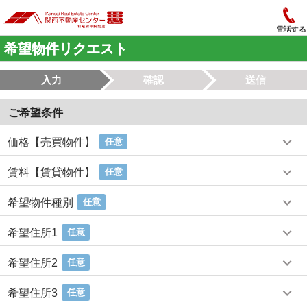
電話する
希望物件リクエスト
入力
確認
送信
ご希望条件
価格【売買物件】
任意
賃料【賃貸物件】
任意
希望物件種別
任意
希望住所1
任意
希望住所2
任意
希望住所3
任意