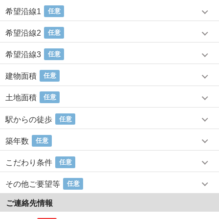
希望沿線1
任意
希望沿線2
任意
希望沿線3
任意
建物面積
任意
土地面積
任意
駅からの徒歩
任意
築年数
任意
こだわり条件
任意
その他ご要望等
任意
ご連絡先情報