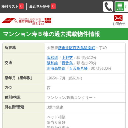
0
0
検討リスト
最近見た物件
お問合せ
マンション寿Ｂ棟の過去掲載物件情報
所在地
大阪府
堺市北区
百舌鳥陵南町
１丁40
阪和線
「
上野芝
」駅 徒歩12分
交通
阪和線
「
百舌鳥
」駅 徒歩20分
南海高野線
「
百舌鳥八幡
」駅 徒歩30分
築年月（築年数）
1965年 7月（築61年）
方位
西
種別/構造
マンション/鉄筋コンクリート
所在階/階建
3階/4階建
ペット相談
陽当り良好
閑静な住宅地