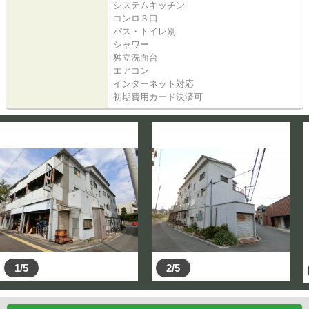
システムキッチン
コンロ３口
バス・トイレ別
シャワー
独立洗面台
エアコン
インターネット対応
初期費用カード決済可
1/5
2/5