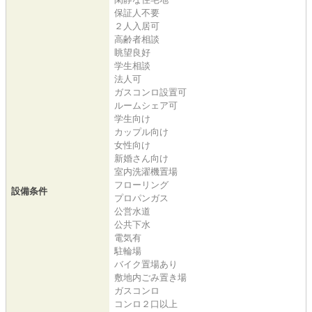
保証人不要
２人入居可
高齢者相談
眺望良好
学生相談
法人可
ガスコンロ設置可
ルームシェア可
学生向け
カップル向け
女性向け
新婚さん向け
室内洗濯機置場
フローリング
設備条件
プロパンガス
公営水道
公共下水
電気有
駐輪場
バイク置場あり
敷地内ごみ置き場
ガスコンロ
コンロ２口以上