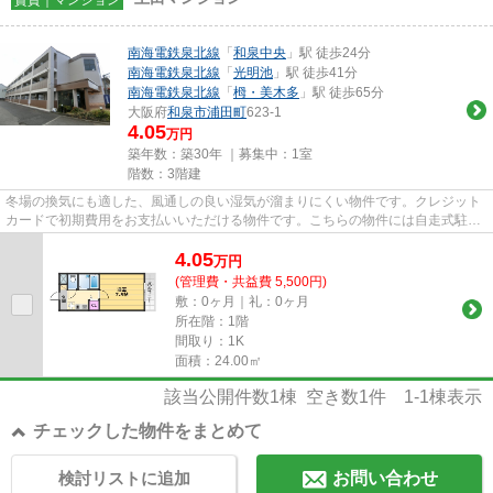
南海電鉄泉北線
「
和泉中央
」駅 徒歩24分
南海電鉄泉北線
「
光明池
」駅 徒歩41分
南海電鉄泉北線
「
栂・美木多
」駅 徒歩65分
大阪府
和泉市
浦田町
623-1
4.05
万円
築年数：築30年 ｜募集中：
1室
階数：3階建
冬場の換気にも適した、風通しの良い湿気が溜まりにくい物件です。クレジット
カードで初期費用をお支払いいただける物件です。こちらの物件には自走式駐車
場があります。気になるイチ...
4.05
万
円
(管理費・共益費 5,500円)
敷：0ヶ月｜礼：0ヶ月
所在階：1階
間取り：1K
面積：24.00㎡
該当公開件数
1
棟 空き数
1
件
1-1
棟表示
チェックした物件をまとめて
検討リストに追加
お問い合わせ