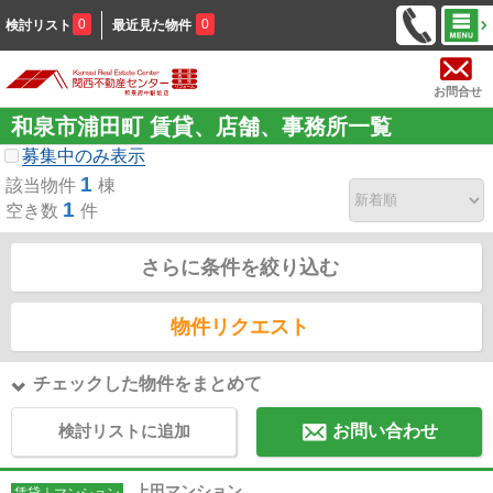
0
0
検討リスト
最近見た物件
お問合せ
和泉市浦田町 賃貸、店舗、事務所一覧
募集中のみ表示
1
該当物件
棟
1
空き数
件
さらに条件を絞り込む
物件リクエスト
チェックした物件をまとめて
検討リストに追加
お問い合わせ
上田マンション
賃貸｜マンション